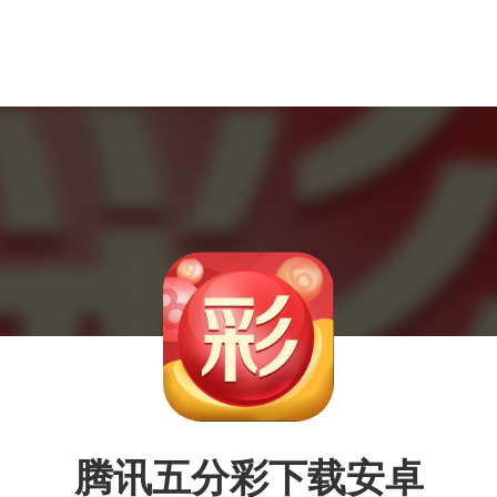
腾讯五分彩下载安卓