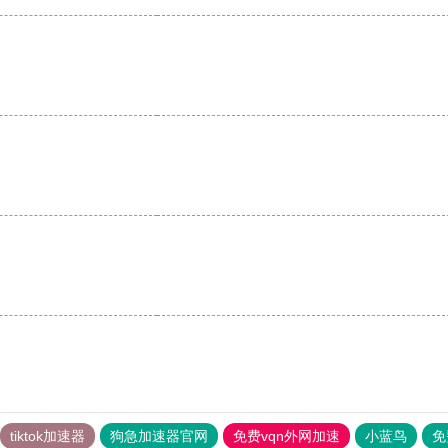
。
tiktok加速器
狗急加速器官网
免费vqn外网加速
小蓝鸟
免