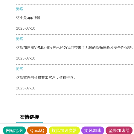
游客
这个是app神器
2025-07-10
游客
这款加速器VPM应用程序已经为我们带来了无限的流畅体验和安全性保护
2025-07-10
游客
这款软件的价格非常实惠，值得推荐。
2025-07-10
友情链接
网站地图
QuickQ
旋风加速度器
旋风加速
坚果加速器