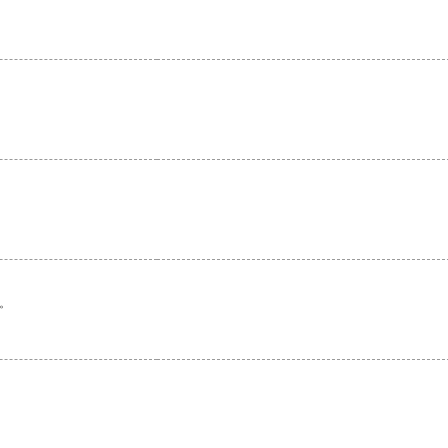
。
。
。