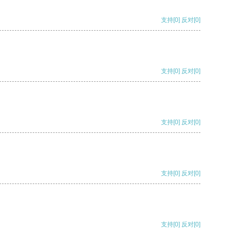
支持
[0]
反对
[0]
支持
[0]
反对
[0]
支持
[0]
反对
[0]
支持
[0]
反对
[0]
支持
[0]
反对
[0]