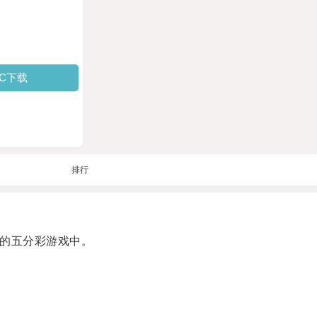
PC下载
排行
的五分彩游戏中。