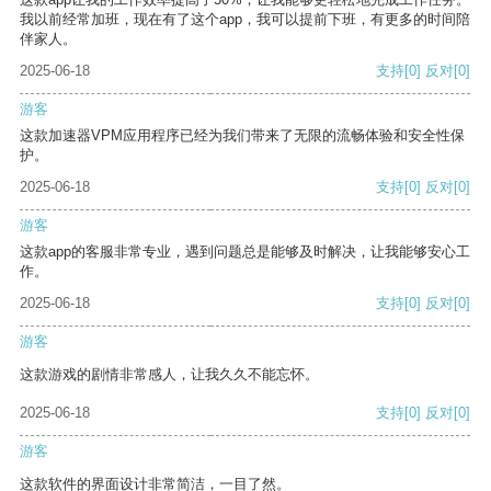
我以前经常加班，现在有了这个app，我可以提前下班，有更多的时间陪
伴家人。
2025-06-18
支持
[0]
反对
[0]
游客
这款加速器VPM应用程序已经为我们带来了无限的流畅体验和安全性保
护。
2025-06-18
支持
[0]
反对
[0]
游客
这款app的客服非常专业，遇到问题总是能够及时解决，让我能够安心工
作。
2025-06-18
支持
[0]
反对
[0]
游客
这款游戏的剧情非常感人，让我久久不能忘怀。
2025-06-18
支持
[0]
反对
[0]
游客
这款软件的界面设计非常简洁，一目了然。