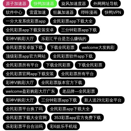
原子加速器
快鸭加速器
旋风加速度器
外网网址导航
软件中心
雷霆加速
狂飙加速器
哔咔漫画
快鸭VPN
一分大发系统彩票app
全民彩票app下载大全
全民彩票app下载安装安卓
三分钟彩票app下载
彩神Vl购彩大厅
乐彩汇平台是怎么赚钱的
全民彩票安卓版下载
下载全民彩票
welcome大发购彩
顶级彩票app官方网站
全民彩票软件app下载
全民彩票所有平台
下载全民彩票
下载全民彩票
全民彩票官网app下载安装
全民彩票所有平台
彩神Vl购彩大厅
全民彩票版本官方下载
welcome盈彩购彩大厅广东
老品牌—全民彩票
彩神Vl购彩大厅
三分钟彩票app下载
新人送29元彩金平台
全民彩票平台换了吗
全民彩票app下载大全
全民彩票下载大全官网
353彩票app官方免费下载
乐彩彩票平台合法吗
彩6娱乐手机端