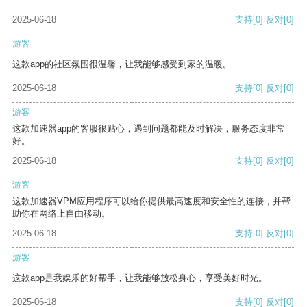
2025-06-18
支持
[0]
反对
[0]
游客
这款app的社区氛围很温馨，让我能够感受到家的温暖。
2025-06-18
支持
[0]
反对
[0]
游客
这款加速器app的客服很贴心，遇到问题都能及时解决，服务态度非常
好。
2025-06-18
支持
[0]
反对
[0]
游客
这款加速器VPM应用程序可以给你提供最高速度和安全性的连接，并帮
助你在网络上自由移动。
2025-06-18
支持
[0]
反对
[0]
游客
这款app是我娱乐的好帮手，让我能够放松身心，享受美好时光。
2025-06-18
支持
[0]
反对
[0]