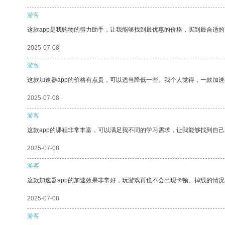
游客
这款app是我购物的得力助手，让我能够找到最优惠的价格，买到最合适
2025-07-08
游客
这款加速器app的价格有点贵，可以适当降低一些。我个人觉得，一款加速
2025-07-08
游客
这款app的课程非常丰富，可以满足我不同的学习需求，让我能够找到自
2025-07-08
游客
这款加速器app的加速效果非常好，玩游戏再也不会出现卡顿、掉线的情况
2025-07-08
游客