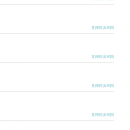
支持
[0]
反对
[0]
支持
[0]
反对
[0]
支持
[0]
反对
[0]
支持
[0]
反对
[0]