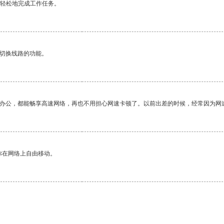
更轻松地完成工作任务。
动切换线路的功能。
作办公，都能畅享高速网络，再也不用担心网速卡顿了。以前出差的时候，经常因为网
你在网络上自由移动。