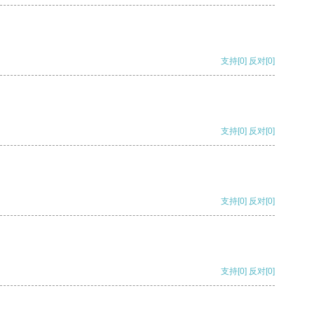
支持
[0]
反对
[0]
支持
[0]
反对
[0]
支持
[0]
反对
[0]
支持
[0]
反对
[0]