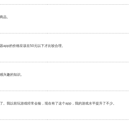
的商品。
器app的价格应该在50元以下才比较合理。
己感兴趣的知识。
了。我以前玩游戏经常会输，现在有了这个app，我的游戏水平提升了不少。