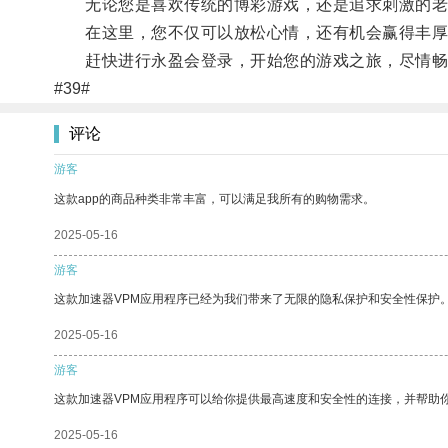
无论您是喜欢传统的博彩游戏，还是追求刺激的老
在这里，您不仅可以放松心情，还有机会赢得丰厚
赶快进行永盈会登录，开始您的游戏之旅，尽情畅
#39#
评论
游客
这款app的商品种类非常丰富，可以满足我所有的购物需求。
2025-05-16
游客
这款加速器VPM应用程序已经为我们带来了无限的隐私保护和安全性保护
2025-05-16
游客
这款加速器VPM应用程序可以给你提供最高速度和安全性的连接，并帮助
2025-05-16