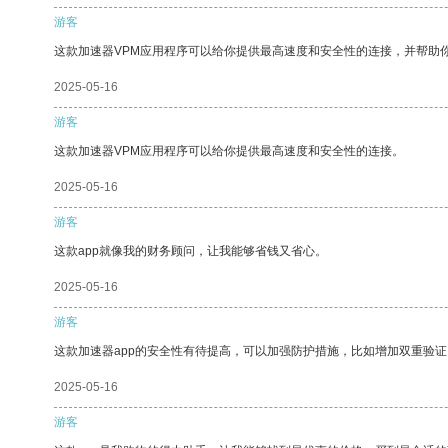
游客
这款加速器VPM应用程序可以给你提供最高速度和安全性的连接，并帮助
2025-05-16
游客
这款加速器VPM应用程序可以给你提供最高速度和安全性的连接。
2025-05-16
游客
这款app就像我的财务顾问，让我能够省钱又省心。
2025-05-16
游客
这款加速器app的安全性有待提高，可以加强防护措施，比如增加双重验证
2025-05-16
游客