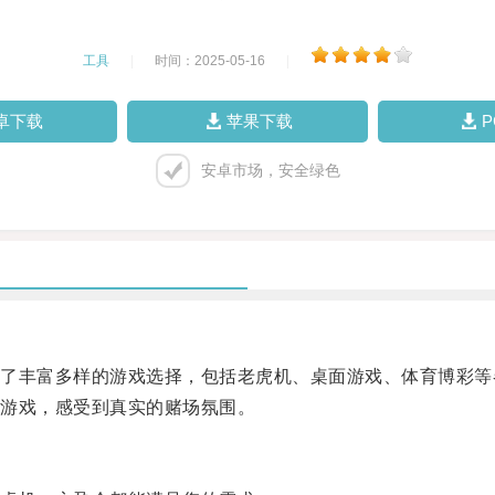
工具
|
时间：2025-05-16
|
卓下载
苹果下载
安卓市场，安全绿色
丰富多样的游戏选择，包括老虎机、桌面游戏、体育博彩等
游戏，感受到真实的赌场氛围。