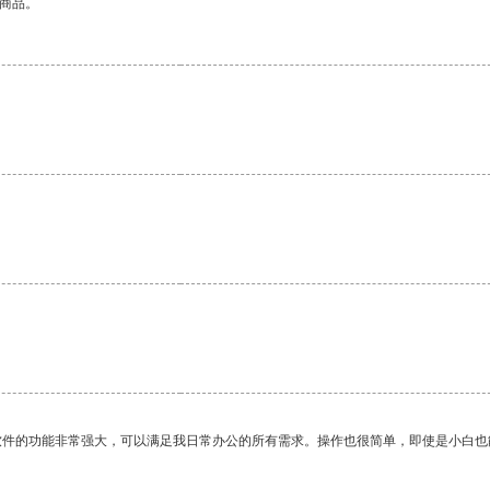
的商品。
软件的功能非常强大，可以满足我日常办公的所有需求。操作也很简单，即使是小白也