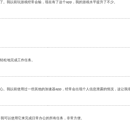
了。我以前玩游戏经常会输，现在有了这个app，我的游戏水平提升了不少。
更轻松地完成工作任务。
放心。我以前使用过一些其他的加速器app，经常会出现个人信息泄露的情况，这让我
。我可以使用它来完成日常办公的所有任务，非常方便。