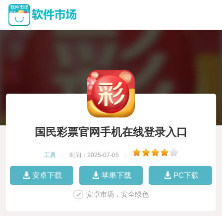
国民彩票官网手机在线登录入口
工具
|
时间：2025-07-05
|
安卓下载
苹果下载
PC下载
安卓市场，安全绿色