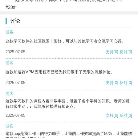
#39#
评论
游客
这款学习软件的社区氛围非常好，可以与其他学习者交流学习心得。
2025-07-05
支持
[0]
反对
[0]
游客
这款加速器VPM应用程序已经为我们带来了无限的流畅体验。
2025-07-05
支持
[0]
反对
[0]
游客
这款学习软件的课程内容非常丰富，涵盖了各个学科的知识。老师的讲
解非常生动，让我能够轻松理解知识点。
2025-07-05
支持
[0]
反对
[0]
游客
这款app是我工作上的得力助手，让我的工作效率提高了50%，让我能够