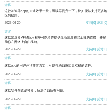
游客
这款加速器app的加速效果一般，可以再提升一下，比如能够支持更多地
区的线路。
2025-06-29
支持
[0]
反对
[0]
游客
这款加速器VPM应用程序可以给你提供最高速度和安全性的连接，并帮
助你在网络上自由移动。
2025-06-29
支持
[0]
反对
[0]
游客
这款app的用户评论非常真实，可以帮助我做出更准确的选择。
2025-06-29
支持
[0]
反对
[0]
游客
这款软件简直是神器，解决了我所有问题。
2025-06-29
支持
[0]
反对
[0]
游客