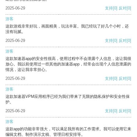
2025-06-29
支持
[0]
反对
[0]
游客
这款游戏非常好玩，画面精美，玩法丰富。我已经玩了好几个小时，还
没有玩腻。
2025-06-29
支持
[0]
反对
[0]
游客
这款加速器app的安全性很高，使用过程中不会泄露个人信息，这让我很
放心。我以前使用过一些其他的加速器app，经常会出现个人信息泄露的
情况，这让我非常担心。
2025-06-29
支持
[0]
反对
[0]
游客
这款加速器VPM应用程序已经为我们带来了无限的隐私保护和安全性保
护。
2025-06-29
支持
[0]
反对
[0]
游客
这款app的功能非常强大，可以满足我所有的工作需求。我可以使用它来
编辑文档、制作演示文稿、管理日程安排等。