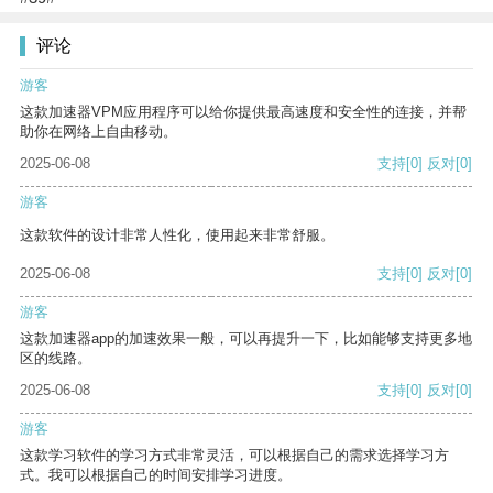
评论
游客
这款加速器VPM应用程序可以给你提供最高速度和安全性的连接，并帮
助你在网络上自由移动。
2025-06-08
支持
[0]
反对
[0]
游客
这款软件的设计非常人性化，使用起来非常舒服。
2025-06-08
支持
[0]
反对
[0]
游客
这款加速器app的加速效果一般，可以再提升一下，比如能够支持更多地
区的线路。
2025-06-08
支持
[0]
反对
[0]
游客
这款学习软件的学习方式非常灵活，可以根据自己的需求选择学习方
式。我可以根据自己的时间安排学习进度。