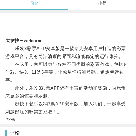
简介
排行
大发快三welcome
乐发3彩票APP安卓版是一款专为安卓用户打造的彩票
游戏平台，具有简洁清晰的界面和流畅稳定的运行体验。
在这里，您可以参与各种不同类型的彩票游戏，包括时
时彩、快3、11选5等等，让您尽情猜测号码，追逐幸运数
字。
此外，乐发3彩票APP还有丰富的活动和奖励，为您带
来更多的惊喜和乐趣。
赶快下载乐发3彩票APP安卓版，加入我们，一起享受
刺激好玩的彩票游戏吧！。
#39#
评论