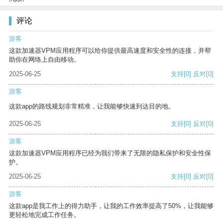
评论
游客
这款加速器VPM应用程序可以给你提供最高速度和安全性的连接，并帮
助你在网络上自由移动。
2025-06-25
支持
[0]
反对
[0]
游客
这款app的路线规划非常精准，让我能够快速到达目的地。
2025-06-25
支持
[0]
反对
[0]
游客
这款加速器VPM应用程序已经为我们带来了无限的隐私保护和安全性保
护。
2025-06-25
支持
[0]
反对
[0]
游客
这款app是我工作上的得力助手，让我的工作效率提高了50%，让我能够
更轻松地完成工作任务。