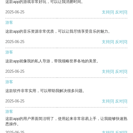
这款app的游戏非常好玩，可以让我消磨时间。
2025-06-25
支持
[0]
反对
[0]
游客
这款app的音乐资源非常优质，可以让我尽情享受音乐的魅力。
2025-06-25
支持
[0]
反对
[0]
游客
这款app就像我的私人导游，带我领略世界各地的美景。
2025-06-25
支持
[0]
反对
[0]
游客
这款软件非常实用，可以帮助我解决很多问题。
2025-06-25
支持
[0]
反对
[0]
游客
这款app的用户界面简洁明了，使用起来非常容易上手，让我能够快速熟
悉操作。
2025-06-25
支持
[0]
反对
[0]