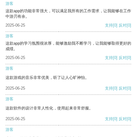
游客
这款app的功能非常强大，可以满足我所有的工作需求，让我能够在工作
中游刃有余。
2025-06-25
支持
[0]
反对
[0]
游客
这款app的学习氛围很浓厚，能够激励我不断学习，让我能够取得更好的
成绩。
2025-06-25
支持
[0]
反对
[0]
游客
这款游戏的音乐非常优美，听了让人心旷神怡。
2025-06-25
支持
[0]
反对
[0]
游客
这款软件的设计非常人性化，使用起来非常舒服。
2025-06-25
支持
[0]
反对
[0]
游客