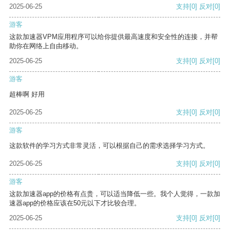
2025-06-25
支持
[0]
反对
[0]
游客
这款加速器VPM应用程序可以给你提供最高速度和安全性的连接，并帮
助你在网络上自由移动。
2025-06-25
支持
[0]
反对
[0]
游客
超棒啊 好用
2025-06-25
支持
[0]
反对
[0]
游客
这款软件的学习方式非常灵活，可以根据自己的需求选择学习方式。
2025-06-25
支持
[0]
反对
[0]
游客
这款加速器app的价格有点贵，可以适当降低一些。我个人觉得，一款加
速器app的价格应该在50元以下才比较合理。
2025-06-25
支持
[0]
反对
[0]