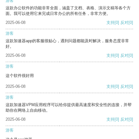
游客
这款办公软件的功能非常全面，涵盖了文档、表格、演示文稿等各个方
面。我可以使用它来完成日常办公的所有任务，非常方便。
2025-06-08
支持
[0]
反对
[0]
游客
这款加速器app的客服很贴心，遇到问题都能及时解决，服务态度非常
好。
2025-06-08
支持
[0]
反对
[0]
游客
这个软件很好用
2025-06-08
支持
[0]
反对
[0]
游客
这款加速器VPM应用程序可以给你提供最高速度和安全性的连接，并帮
助你在网络上自由移动。
2025-06-08
支持
[0]
反对
[0]
游客