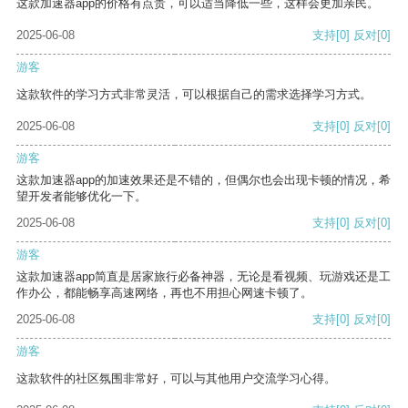
这款加速器app的价格有点贵，可以适当降低一些，这样会更加亲民。
2025-06-08
支持
[0]
反对
[0]
游客
这款软件的学习方式非常灵活，可以根据自己的需求选择学习方式。
2025-06-08
支持
[0]
反对
[0]
游客
这款加速器app的加速效果还是不错的，但偶尔也会出现卡顿的情况，希
望开发者能够优化一下。
2025-06-08
支持
[0]
反对
[0]
游客
这款加速器app简直是居家旅行必备神器，无论是看视频、玩游戏还是工
作办公，都能畅享高速网络，再也不用担心网速卡顿了。
2025-06-08
支持
[0]
反对
[0]
游客
这款软件的社区氛围非常好，可以与其他用户交流学习心得。