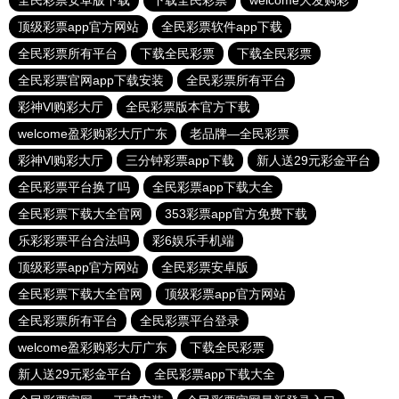
全民彩票安卓版下载
下载全民彩票
welcome大发购彩
顶级彩票app官方网站
全民彩票软件app下载
全民彩票所有平台
下载全民彩票
下载全民彩票
全民彩票官网app下载安装
全民彩票所有平台
彩神Vl购彩大厅
全民彩票版本官方下载
welcome盈彩购彩大厅广东
老品牌—全民彩票
彩神Vl购彩大厅
三分钟彩票app下载
新人送29元彩金平台
全民彩票平台换了吗
全民彩票app下载大全
全民彩票下载大全官网
353彩票app官方免费下载
乐彩彩票平台合法吗
彩6娱乐手机端
顶级彩票app官方网站
全民彩票安卓版
全民彩票下载大全官网
顶级彩票app官方网站
全民彩票所有平台
全民彩票平台登录
welcome盈彩购彩大厅广东
下载全民彩票
新人送29元彩金平台
全民彩票app下载大全