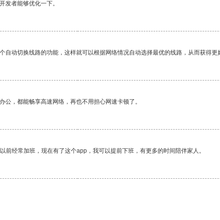
望开发者能够优化一下。
一个自动切换线路的功能，这样就可以根据网络情况自动选择最优的线路，从而获得更
作办公，都能畅享高速网络，再也不用担心网速卡顿了。
我以前经常加班，现在有了这个app，我可以提前下班，有更多的时间陪伴家人。