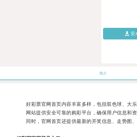
安
简介
好彩票官网首页内容丰富多样，包括双色球、大乐透
网站提供安全可靠的购彩平台，确保用户信息和资
同时，官网首页还提供最新的开奖信息、走势图、