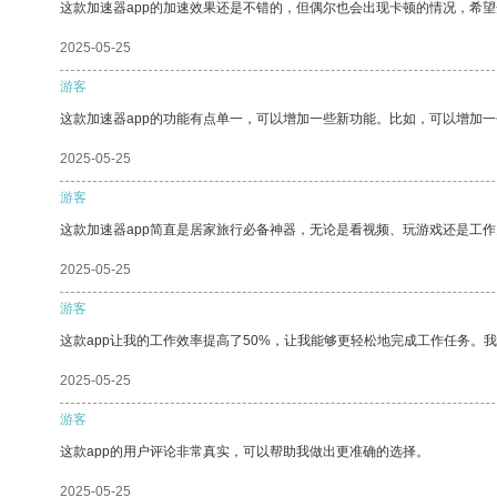
这款加速器app的加速效果还是不错的，但偶尔也会出现卡顿的情况，希
2025-05-25
游客
这款加速器app的功能有点单一，可以增加一些新功能。比如，可以增加
2025-05-25
游客
这款加速器app简直是居家旅行必备神器，无论是看视频、玩游戏还是工
2025-05-25
游客
这款app让我的工作效率提高了50%，让我能够更轻松地完成工作任务。
2025-05-25
游客
这款app的用户评论非常真实，可以帮助我做出更准确的选择。
2025-05-25