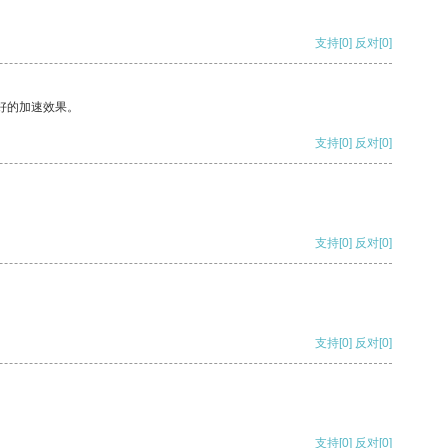
支持
[0]
反对
[0]
好的加速效果。
支持
[0]
反对
[0]
支持
[0]
反对
[0]
支持
[0]
反对
[0]
支持
[0]
反对
[0]