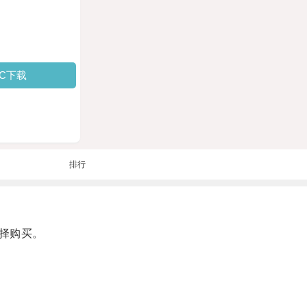
PC下载
排行
择购买。