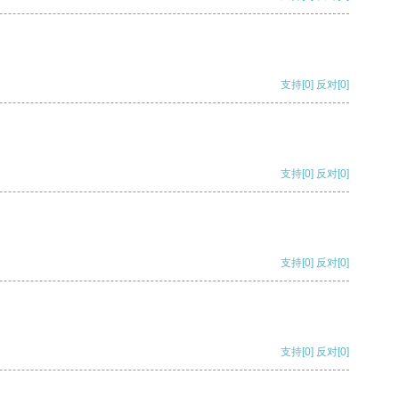
支持
[0]
反对
[0]
支持
[0]
反对
[0]
支持
[0]
反对
[0]
支持
[0]
反对
[0]