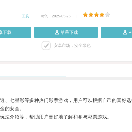
工具
|
时间：2025-05-25
|
卓下载
苹果下载
安卓市场，安全绿色
、七星彩等多种热门彩票游戏，用户可以根据自己的喜好选
金的安全。
玩法介绍等，帮助用户更好地了解和参与彩票游戏。