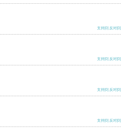
支持
[0]
反对
[0]
支持
[0]
反对
[0]
支持
[0]
反对
[0]
支持
[0]
反对
[0]