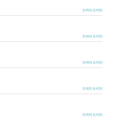
支持
[0]
反对
[0]
支持
[0]
反对
[0]
支持
[0]
反对
[0]
支持
[0]
反对
[0]
支持
[0]
反对
[0]