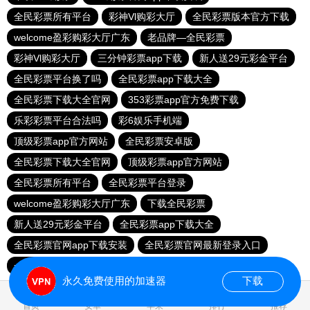
全民彩票所有平台
彩神Vl购彩大厅
全民彩票版本官方下载
welcome盈彩购彩大厅广东
老品牌—全民彩票
彩神Vl购彩大厅
三分钟彩票app下载
新人送29元彩金平台
全民彩票平台换了吗
全民彩票app下载大全
全民彩票下载大全官网
353彩票app官方免费下载
乐彩彩票平台合法吗
彩6娱乐手机端
顶级彩票app官方网站
全民彩票安卓版
全民彩票下载大全官网
顶级彩票app官方网站
全民彩票所有平台
全民彩票平台登录
welcome盈彩购彩大厅广东
下载全民彩票
新人送29元彩金平台
全民彩票app下载大全
全民彩票官网app下载安装
全民彩票官网最新登录入口
一分大发系统彩票app
永久免费使用的加速器
下载
0.019977s
首页
安卓
苹果
排行
推荐