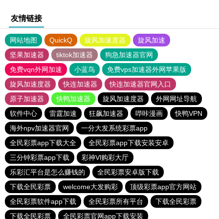
友情链接
网站地图
QuickQ
旋风加速度器
旋风加速
坚果加速器
tiktok加速器
狗急加速器官网
免费vqn外网加速
小蓝鸟
免费vps加速器外网苹果版
旋风加速度器
快连加速器
快连加速器官网入口
原子加速器
快鸭加速器
旋风加速度器
外网网址导航
软件中心
雷霆加速
狂飙加速器
哔咔漫画
快鸭VPN
海外npv加速器官网
一分大发系统彩票app
全民彩票app下载大全
全民彩票app下载安装安卓
三分钟彩票app下载
彩神Vl购彩大厅
乐彩汇平台是怎么赚钱的
全民彩票安卓版下载
下载全民彩票
welcome大发购彩
顶级彩票app官方网站
全民彩票软件app下载
全民彩票所有平台
下载全民彩票
下载全民彩票
全民彩票官网app下载安装