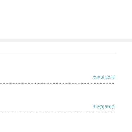
支持
[0]
反对
[0]
支持
[0]
反对
[0]