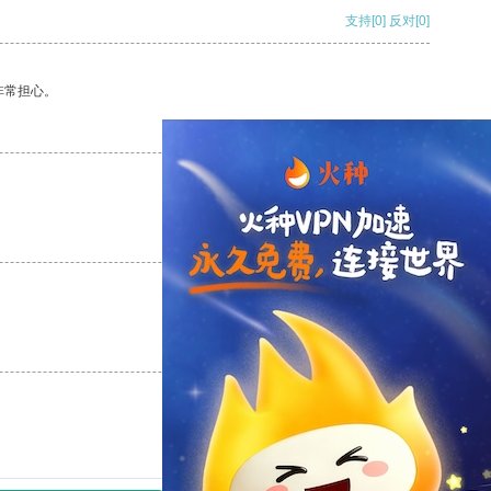
支持
[0]
反对
[0]
非常担心。
支持
[0]
反对
[0]
支持
[0]
反对
[0]
支持
[0]
反对
[0]