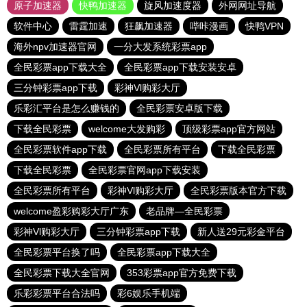
原子加速器
快鸭加速器
旋风加速度器
外网网址导航
软件中心
雷霆加速
狂飙加速器
哔咔漫画
快鸭VPN
海外npv加速器官网
一分大发系统彩票app
全民彩票app下载大全
全民彩票app下载安装安卓
三分钟彩票app下载
彩神Vl购彩大厅
乐彩汇平台是怎么赚钱的
全民彩票安卓版下载
下载全民彩票
welcome大发购彩
顶级彩票app官方网站
全民彩票软件app下载
全民彩票所有平台
下载全民彩票
下载全民彩票
全民彩票官网app下载安装
全民彩票所有平台
彩神Vl购彩大厅
全民彩票版本官方下载
welcome盈彩购彩大厅广东
老品牌—全民彩票
彩神Vl购彩大厅
三分钟彩票app下载
新人送29元彩金平台
全民彩票平台换了吗
全民彩票app下载大全
全民彩票下载大全官网
353彩票app官方免费下载
乐彩彩票平台合法吗
彩6娱乐手机端