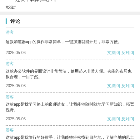
#39#
评论
游客
这款加速器app的操作非常简单，一键加速就能开启，非常方便。
2025-05-06
支持
[0]
反对
[0]
游客
这款办公软件的界面设计非常简洁，使用起来非常方便。功能的布局也
很合理，一目了然。
2025-05-06
支持
[0]
反对
[0]
游客
这款app是我学习路上的良师益友，让我能够随时随地学习新知识，拓宽
视野。
2025-05-06
支持
[0]
反对
[0]
游客
这款app是我旅行的好帮手，让我能够轻松找到目的地，了解当地的风土