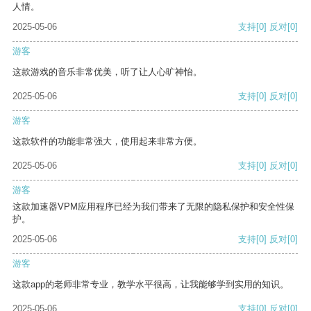
人情。
2025-05-06
支持
[0]
反对
[0]
游客
这款游戏的音乐非常优美，听了让人心旷神怡。
2025-05-06
支持
[0]
反对
[0]
游客
这款软件的功能非常强大，使用起来非常方便。
2025-05-06
支持
[0]
反对
[0]
游客
这款加速器VPM应用程序已经为我们带来了无限的隐私保护和安全性保
护。
2025-05-06
支持
[0]
反对
[0]
游客
这款app的老师非常专业，教学水平很高，让我能够学到实用的知识。
2025-05-06
支持
[0]
反对
[0]