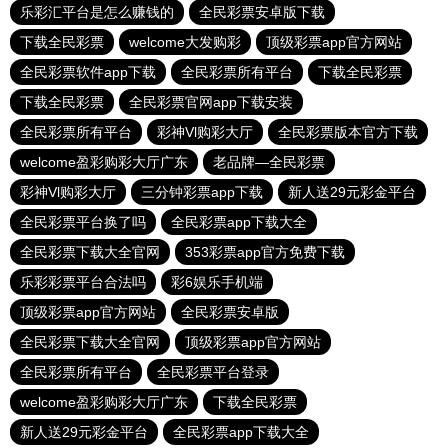
乐彩汇平台是怎么赚钱的
全民彩票安卓版下载
下载全民彩票
welcome大发购彩
顶级彩票app官方网站
全民彩票软件app下载
全民彩票所有平台
下载全民彩票
下载全民彩票
全民彩票官网app下载安装
全民彩票所有平台
彩神Vl购彩大厅
全民彩票版本官方下载
welcome盈彩购彩大厅广东
老品牌—全民彩票
彩神Vl购彩大厅
三分钟彩票app下载
新人送29元彩金平台
全民彩票平台换了吗
全民彩票app下载大全
全民彩票下载大全官网
353彩票app官方免费下载
乐彩彩票平台合法吗
彩6娱乐手机端
顶级彩票app官方网站
全民彩票安卓版
全民彩票下载大全官网
顶级彩票app官方网站
全民彩票所有平台
全民彩票平台登录
welcome盈彩购彩大厅广东
下载全民彩票
新人送29元彩金平台
全民彩票app下载大全