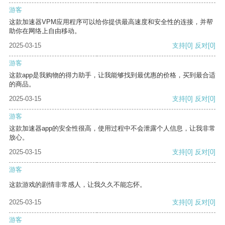
游客
这款加速器VPM应用程序可以给你提供最高速度和安全性的连接，并帮
助你在网络上自由移动。
2025-03-15
支持
[0]
反对
[0]
游客
这款app是我购物的得力助手，让我能够找到最优惠的价格，买到最合适
的商品。
2025-03-15
支持
[0]
反对
[0]
游客
这款加速器app的安全性很高，使用过程中不会泄露个人信息，让我非常
放心。
2025-03-15
支持
[0]
反对
[0]
游客
这款游戏的剧情非常感人，让我久久不能忘怀。
2025-03-15
支持
[0]
反对
[0]
游客