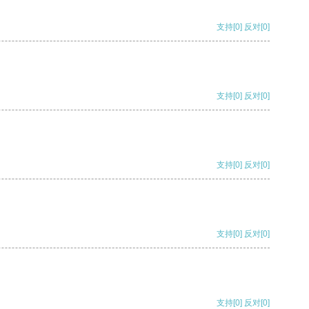
支持
[0]
反对
[0]
支持
[0]
反对
[0]
支持
[0]
反对
[0]
支持
[0]
反对
[0]
支持
[0]
反对
[0]