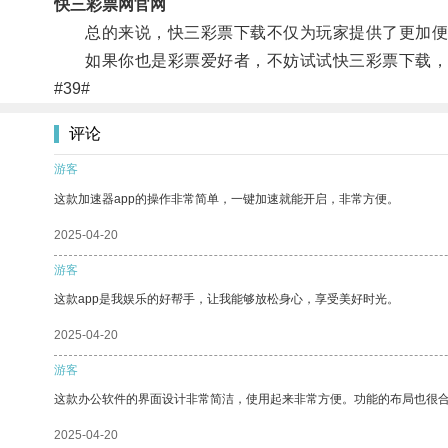
快三彩票网官网
总的来说，快三彩票下载不仅为玩家提供了更加便
如果你也是彩票爱好者，不妨试试快三彩票下载，
#39#
评论
游客
这款加速器app的操作非常简单，一键加速就能开启，非常方便。
2025-04-20
游客
这款app是我娱乐的好帮手，让我能够放松身心，享受美好时光。
2025-04-20
游客
这款办公软件的界面设计非常简洁，使用起来非常方便。功能的布局也很
2025-04-20