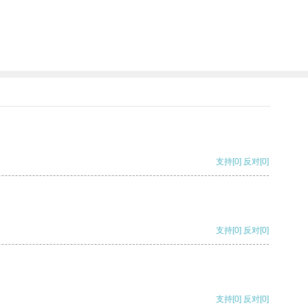
支持
[0]
反对
[0]
支持
[0]
反对
[0]
支持
[0]
反对
[0]