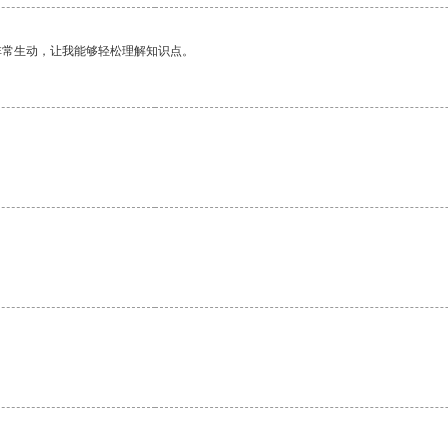
非常生动，让我能够轻松理解知识点。
。
。