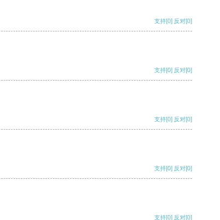
支持
[0]
反对
[0]
支持
[0]
反对
[0]
支持
[0]
反对
[0]
支持
[0]
反对
[0]
支持
[0]
反对
[0]