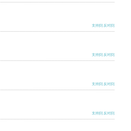
支持
[0]
反对
[0]
支持
[0]
反对
[0]
支持
[0]
反对
[0]
支持
[0]
反对
[0]