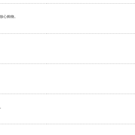
够放心购物。
。