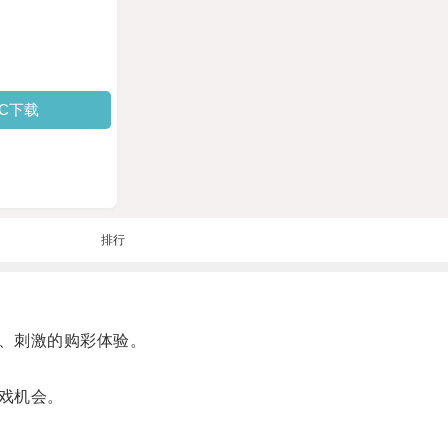
PC下载
排行
、刺激的购彩体验。
戏机会。