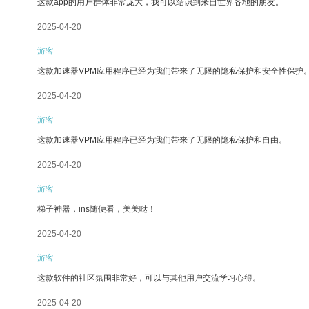
这款app的用户群体非常庞大，我可以结识到来自世界各地的朋友。
2025-04-20
游客
这款加速器VPM应用程序已经为我们带来了无限的隐私保护和安全性保护
2025-04-20
游客
这款加速器VPM应用程序已经为我们带来了无限的隐私保护和自由。
2025-04-20
游客
梯子神器，ins随便看，美美哒！
2025-04-20
游客
这款软件的社区氛围非常好，可以与其他用户交流学习心得。
2025-04-20