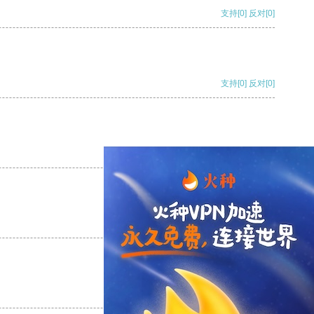
支持
[0]
反对
[0]
支持
[0]
反对
[0]
支持
[0]
反对
[0]
支持
[0]
反对
[0]
支持
[0]
反对
[0]