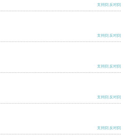
支持
[0]
反对
[0]
支持
[0]
反对
[0]
支持
[0]
反对
[0]
支持
[0]
反对
[0]
支持
[0]
反对
[0]