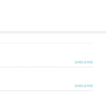
支持
[0]
反对
[0]
支持
[0]
反对
[0]