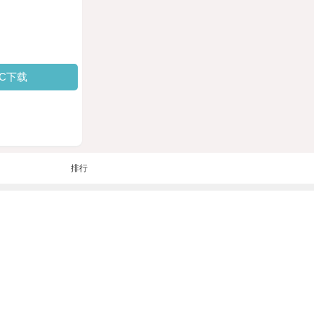
PC下载
排行