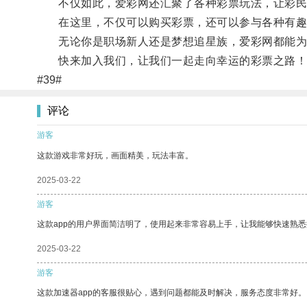
不仅如此，爱彩网还汇聚了各种彩票玩法，让彩民
在这里，不仅可以购买彩票，还可以参与各种有趣
无论你是职场新人还是梦想追星族，爱彩网都能为
快来加入我们，让我们一起走向幸运的彩票之路！
#39#
评论
游客
这款游戏非常好玩，画面精美，玩法丰富。
2025-03-22
游客
这款app的用户界面简洁明了，使用起来非常容易上手，让我能够快速熟悉
2025-03-22
游客
这款加速器app的客服很贴心，遇到问题都能及时解决，服务态度非常好。