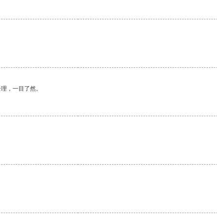
合理，一目了然。