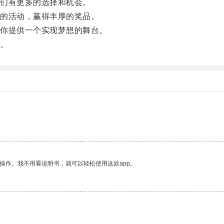
们有更多的选择和机会。
的活动，赢得丰厚的奖品。
你提供一个实现梦想的舞台。
。
操作。我不用看说明书，就可以轻松使用这款app。