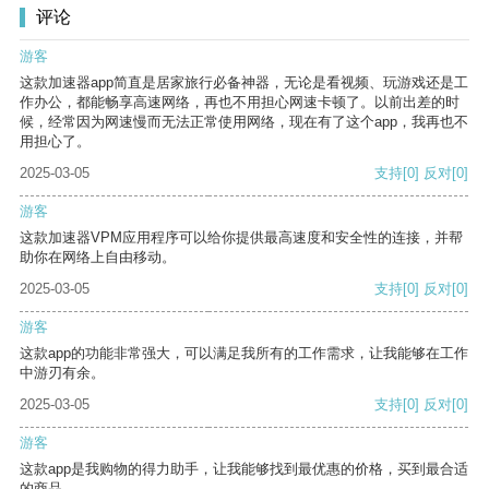
评论
游客
这款加速器app简直是居家旅行必备神器，无论是看视频、玩游戏还是工
作办公，都能畅享高速网络，再也不用担心网速卡顿了。以前出差的时
候，经常因为网速慢而无法正常使用网络，现在有了这个app，我再也不
用担心了。
2025-03-05
支持
[0]
反对
[0]
游客
这款加速器VPM应用程序可以给你提供最高速度和安全性的连接，并帮
助你在网络上自由移动。
2025-03-05
支持
[0]
反对
[0]
游客
这款app的功能非常强大，可以满足我所有的工作需求，让我能够在工作
中游刃有余。
2025-03-05
支持
[0]
反对
[0]
游客
这款app是我购物的得力助手，让我能够找到最优惠的价格，买到最合适
的商品。