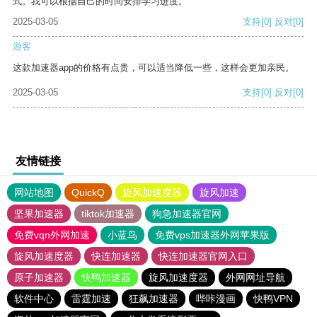
式。我可以根据自己的时间安排学习进度。
2025-03-05
支持
[0]
反对
[0]
游客
这款加速器app的价格有点贵，可以适当降低一些，这样会更加亲民。
2025-03-05
支持
[0]
反对
[0]
友情链接
网站地图
QuickQ
旋风加速度器
旋风加速
坚果加速器
tiktok加速器
狗急加速器官网
免费vqn外网加速
小蓝鸟
免费vps加速器外网苹果版
旋风加速度器
快连加速器
快连加速器官网入口
原子加速器
快鸭加速器
旋风加速度器
外网网址导航
软件中心
雷霆加速
狂飙加速器
哔咔漫画
快鸭VPN