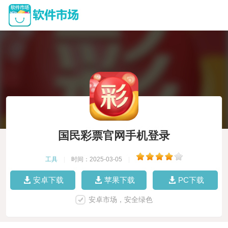
国民彩票官网手机登录
工具
|
时间：2025-03-05
|
安卓下载
苹果下载
PC下载
安卓市场，安全绿色