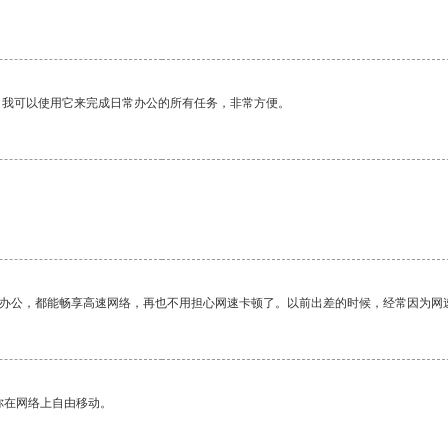
。
。我可以使用它来完成日常办公的所有任务，非常方便。
作办公，都能畅享高速网络，再也不用担心网速卡顿了。以前出差的时候，经常因为网
你在网络上自由移动。