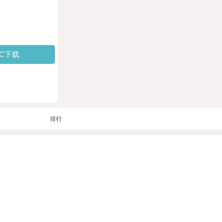
PC下载
排行