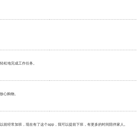
更轻松地完成工作任务。
够放心购物。
我以前经常加班，现在有了这个app，我可以提前下班，有更多的时间陪伴家人。