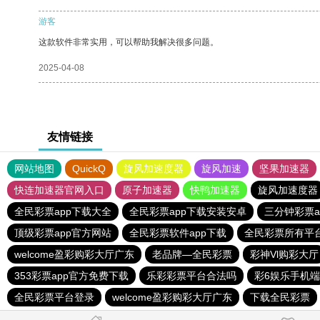
游客
这款软件非常实用，可以帮助我解决很多问题。
2025-04-08
友情链接
网站地图
QuickQ
旋风加速度器
旋风加速
坚果加速器
快连加速器官网入口
原子加速器
快鸭加速器
旋风加速度器
全民彩票app下载大全
全民彩票app下载安装安卓
三分钟彩票a
顶级彩票app官方网站
全民彩票软件app下载
全民彩票所有平
welcome盈彩购彩大厅广东
老品牌—全民彩票
彩神Vl购彩大厅
353彩票app官方免费下载
乐彩彩票平台合法吗
彩6娱乐手机端
全民彩票平台登录
welcome盈彩购彩大厅广东
下载全民彩票