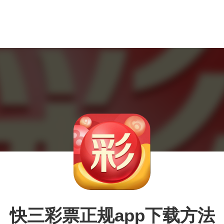
快三彩票正规app下载方法