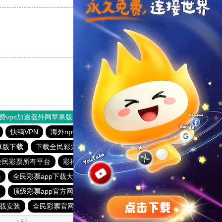
支持
[0]
反对
[0]
费vps加速器外网苹果版
旋风加速度器
快连加速器
快鸭VPN
海外npv加速器官网
一分大发系统彩票app
卓版下载
下载全民彩票
welcome大发购彩
全民彩票所有平台
彩神Vl购彩大厅
全民彩票版本官方下载
吗
全民彩票app下载大全
全民彩票下载大全官网
网
顶级彩票app官方网站
全民彩票所有平台
下载安装
全民彩票官网最新登录入口
一分大发系统彩票app