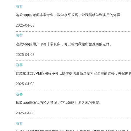
游客
这款app的老师非常专业，教学水平很高，让我能够学到实用的知识。
2025-04-08
游客
这款app的用户评论非常真实，可以帮助我做出更准确的选择。
2025-04-08
游客
这款加速器VPM应用程序可以给你提供最高速度和安全性的连接，并帮助
2025-04-08
游客
这款app就像我的私人导游，带我领略世界各地的美景。
2025-04-08
游客