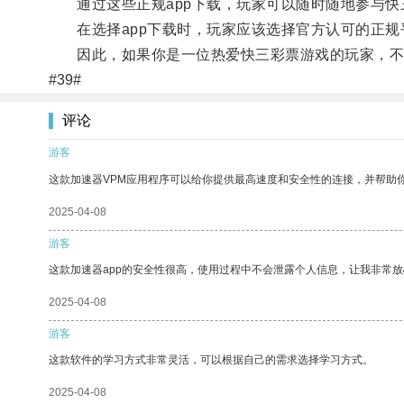
通过这些正规app下载，玩家可以随时随地参与快
在选择app下载时，玩家应该选择官方认可的正规
因此，如果你是一位热爱快三彩票游戏的玩家，不妨
#39#
评论
游客
这款加速器VPM应用程序可以给你提供最高速度和安全性的连接，并帮助
2025-04-08
游客
这款加速器app的安全性很高，使用过程中不会泄露个人信息，让我非常放
2025-04-08
游客
这款软件的学习方式非常灵活，可以根据自己的需求选择学习方式。
2025-04-08