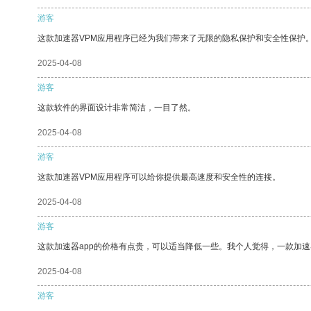
游客
这款加速器VPM应用程序已经为我们带来了无限的隐私保护和安全性保护
2025-04-08
游客
这款软件的界面设计非常简洁，一目了然。
2025-04-08
游客
这款加速器VPM应用程序可以给你提供最高速度和安全性的连接。
2025-04-08
游客
这款加速器app的价格有点贵，可以适当降低一些。我个人觉得，一款加速
2025-04-08
游客