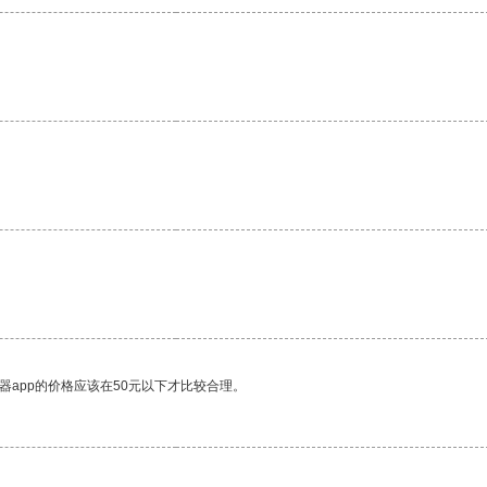
。
器app的价格应该在50元以下才比较合理。