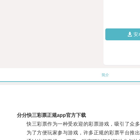
安
简介
分分快三彩票正规app官方下载
快三彩票作为一种受欢迎的彩票游戏，吸引了众多
为了方便玩家参与游戏，许多正规的彩票平台推出了