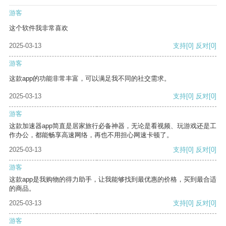
游客
这个软件我非常喜欢
2025-03-13
支持
[0]
反对
[0]
游客
这款app的功能非常丰富，可以满足我不同的社交需求。
2025-03-13
支持
[0]
反对
[0]
游客
这款加速器app简直是居家旅行必备神器，无论是看视频、玩游戏还是工
作办公，都能畅享高速网络，再也不用担心网速卡顿了。
2025-03-13
支持
[0]
反对
[0]
游客
这款app是我购物的得力助手，让我能够找到最优惠的价格，买到最合适
的商品。
2025-03-13
支持
[0]
反对
[0]
游客