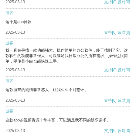
2025-03-13
支持
[0]
反对
[0]
游客
这个是app神器
2025-03-13
支持
[0]
反对
[0]
游客
我一直在寻找一款功能强大、操作简单的办公软件，终于找到了它。这
款软件的功能非常强大，可以满足我日常办公的所有需求。操作也很简
单，即使是小白也能快速上手。
2025-03-13
支持
[0]
反对
[0]
游客
这款游戏的剧情非常感人，让我久久不能忘怀。
2025-03-13
支持
[0]
反对
[0]
游客
这款app的视频资源非常丰富，可以满足我不同的娱乐需求。
2025-03-13
支持
[0]
反对
[0]