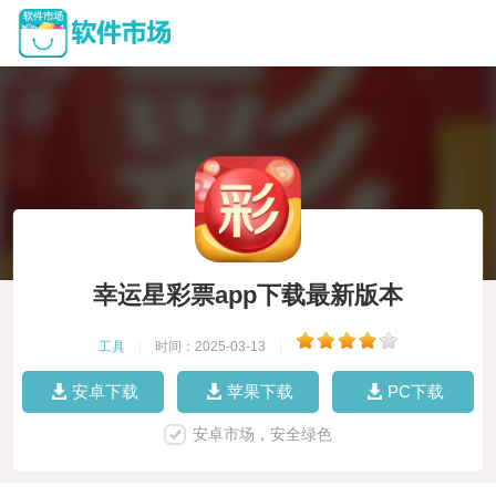
幸运星彩票app下载最新版本
工具
|
时间：2025-03-13
|
安卓下载
苹果下载
PC下载
安卓市场，安全绿色