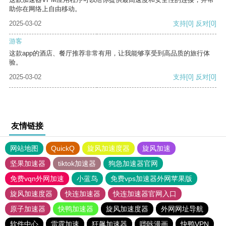
助你在网络上自由移动。
2025-03-02
支持
[0]
反对
[0]
游客
这款app的酒店、餐厅推荐非常有用，让我能够享受到高品质的旅行体
验。
2025-03-02
支持
[0]
反对
[0]
友情链接
网站地图
QuickQ
旋风加速度器
旋风加速
坚果加速器
tiktok加速器
狗急加速器官网
免费vqn外网加速
小蓝鸟
免费vps加速器外网苹果版
旋风加速度器
快连加速器
快连加速器官网入口
原子加速器
快鸭加速器
旋风加速度器
外网网址导航
软件中心
雷霆加速
狂飙加速器
哔咔漫画
快鸭VPN