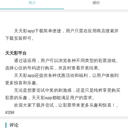
简介
排行
天天彩app下载简单便捷，用户只需在应用商店搜索并
下载安装即可。
天天彩平台
通过该应用，用户可以浏览各种不同类型的彩票游戏、
选择心仪的号码进行购买，并及时查看开奖结果。
天天彩app还提供各种优惠活动和福利，让用户体验到
更多惊喜和乐趣。
无论是想要尝试中奖的刺激感，还是只是纯粹享受购买
彩票的乐趣，天天彩app都能满足用户的需求。
欢迎大家下载并尝试，让彩票带来更多乐趣和惊喜！。
#39#
评论