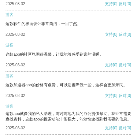
2025-03-02
支持
[0]
反对
[0]
游客
这款软件的界面设计非常简洁，一目了然。
2025-03-02
支持
[0]
反对
[0]
游客
这款app的社区氛围很温馨，让我能够感受到家的温暖。
2025-03-02
支持
[0]
反对
[0]
游客
这款加速器app的价格有点贵，可以适当降低一些，这样会更加亲民。
2025-03-02
支持
[0]
反对
[0]
游客
这款app就像我的私人助理，随时随地为我的办公提供帮助。我经常需要
查找资料，这款app的搜索功能非常强大，能够快速找到我需要的信息。
2025-03-02
支持
[0]
反对
[0]