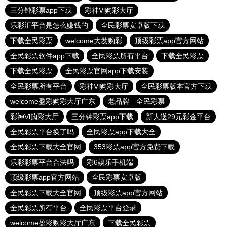
三分钟彩票app下载
彩神Vl购彩大厅
乐彩汇平台是怎么赚钱的
全民彩票安卓版下载
下载全民彩票
welcome大发购彩
顶级彩票app官方网站
全民彩票软件app下载
全民彩票所有平台
下载全民彩票
下载全民彩票
全民彩票官网app下载安装
全民彩票所有平台
彩神Vl购彩大厅
全民彩票版本官方下载
welcome盈彩购彩大厅广东
老品牌—全民彩票
彩神Vl购彩大厅
三分钟彩票app下载
新人送29元彩金平台
全民彩票平台换了吗
全民彩票app下载大全
全民彩票下载大全官网
353彩票app官方免费下载
乐彩彩票平台合法吗
彩6娱乐手机端
顶级彩票app官方网站
全民彩票安卓版
全民彩票下载大全官网
顶级彩票app官方网站
全民彩票所有平台
全民彩票平台登录
welcome盈彩购彩大厅广东
下载全民彩票