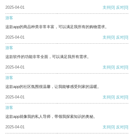
2025-04-01
支持
[0]
反对
[0]
游客
这款app的商品种类非常丰富，可以满足我所有的购物需求。
2025-04-01
支持
[0]
反对
[0]
游客
这款软件的功能非常全面，可以满足我所有需求。
2025-04-01
支持
[0]
反对
[0]
游客
这款app的社区氛围很温馨，让我能够感受到家的温暖。
2025-04-01
支持
[0]
反对
[0]
游客
这款app就像我的私人导师，带领我探索知识的奥秘。
2025-04-01
支持
[0]
反对
[0]