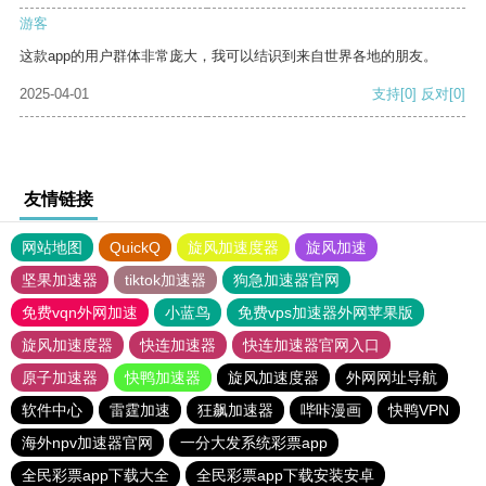
游客
这款app的用户群体非常庞大，我可以结识到来自世界各地的朋友。
2025-04-01
支持
[0]
反对
[0]
友情链接
网站地图
QuickQ
旋风加速度器
旋风加速
坚果加速器
tiktok加速器
狗急加速器官网
免费vqn外网加速
小蓝鸟
免费vps加速器外网苹果版
旋风加速度器
快连加速器
快连加速器官网入口
原子加速器
快鸭加速器
旋风加速度器
外网网址导航
软件中心
雷霆加速
狂飙加速器
哔咔漫画
快鸭VPN
海外npv加速器官网
一分大发系统彩票app
全民彩票app下载大全
全民彩票app下载安装安卓