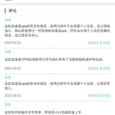
评论
游客
这款加速器app的安全性很高，使用过程中不会泄露个人信息，这让我很
放心。我以前使用过一些其他的加速器app，经常会出现个人信息泄露的
情况，这让我非常担心。
2025-04-01
支持
[0]
反对
[0]
游客
这款加速器VPM应用程序已经为我们带来了无限的隐私保护和自由。
2025-04-01
支持
[0]
反对
[0]
游客
这款加速器app的安全性很高，使用过程中不会泄露个人信息，让我非常
放心。
2025-04-01
支持
[0]
反对
[0]
游客
这款软件的操作非常简单，即使是小白也能快速上手。