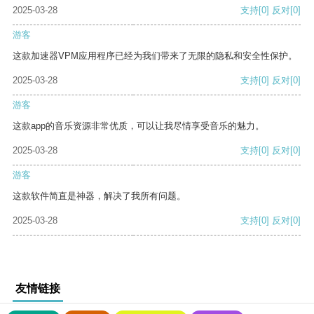
2025-03-28
支持
[0]
反对
[0]
游客
这款加速器VPM应用程序已经为我们带来了无限的隐私和安全性保护。
2025-03-28
支持
[0]
反对
[0]
游客
这款app的音乐资源非常优质，可以让我尽情享受音乐的魅力。
2025-03-28
支持
[0]
反对
[0]
游客
这款软件简直是神器，解决了我所有问题。
2025-03-28
支持
[0]
反对
[0]
友情链接