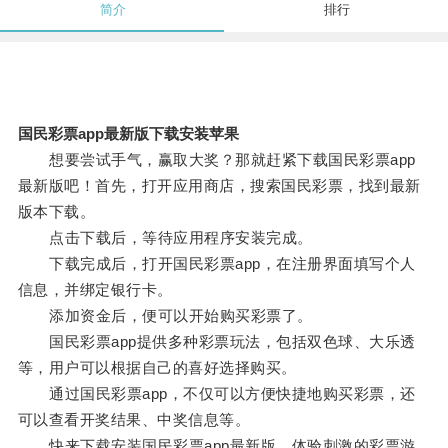
简介
排行
国民彩票app最新版下载安装苹果
想要尝试手气，赢取大奖？那就赶紧下载国民彩票app
最新版吧！首先，打开应用商店，搜索国民彩票，找到最新
版本下载。
点击下载后，等待应用程序安装完成。
下载完成后，打开国民彩票app，在注册界面填写个人
信息，并绑定银行卡。
添加资金后，便可以开始购买彩票了。
国民彩票app提供多种彩票玩法，包括双色球、大乐透
等，用户可以根据自己的喜好选择购买。
通过国民彩票app，不仅可以方便快捷地购买彩票，还
可以查看开奖结果、中奖信息等。
快来下载安装国民彩票app最新版，体验刺激的彩票游