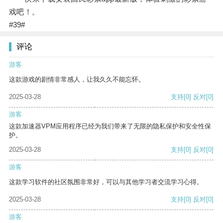
戏吧！。
#39#
评论
游客
这款游戏的剧情非常感人，让我久久不能忘怀。
2025-03-28
支持
[0]
反对
[0]
游客
这款加速器VPM应用程序已经为我们带来了无限的隐私保护和安全性保
护。
2025-03-28
支持
[0]
反对
[0]
游客
这款学习软件的社区氛围非常好，可以与其他学习者交流学习心得。
2025-03-28
支持
[0]
反对
[0]
游客