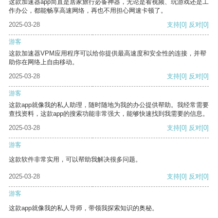
这款加速器app简直是居家旅行必备神器，无论是看视频、玩游戏还是工
作办公，都能畅享高速网络，再也不用担心网速卡顿了。
2025-03-28
支持
[0]
反对
[0]
游客
这款加速器VPM应用程序可以给你提供最高速度和安全性的连接，并帮
助你在网络上自由移动。
2025-03-28
支持
[0]
反对
[0]
游客
这款app就像我的私人助理，随时随地为我的办公提供帮助。我经常需要
查找资料，这款app的搜索功能非常强大，能够快速找到我需要的信息。
2025-03-28
支持
[0]
反对
[0]
游客
这款软件非常实用，可以帮助我解决很多问题。
2025-03-28
支持
[0]
反对
[0]
游客
这款app就像我的私人导师，带领我探索知识的奥秘。