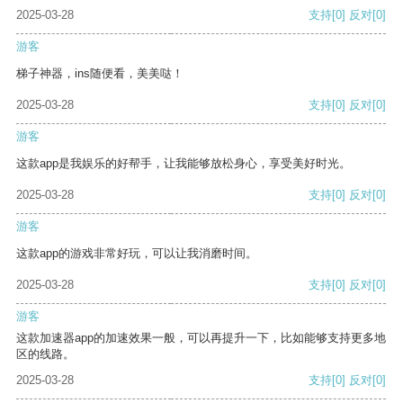
2025-03-28
支持
[0]
反对
[0]
游客
梯子神器，ins随便看，美美哒！
2025-03-28
支持
[0]
反对
[0]
游客
这款app是我娱乐的好帮手，让我能够放松身心，享受美好时光。
2025-03-28
支持
[0]
反对
[0]
游客
这款app的游戏非常好玩，可以让我消磨时间。
2025-03-28
支持
[0]
反对
[0]
游客
这款加速器app的加速效果一般，可以再提升一下，比如能够支持更多地
区的线路。
2025-03-28
支持
[0]
反对
[0]