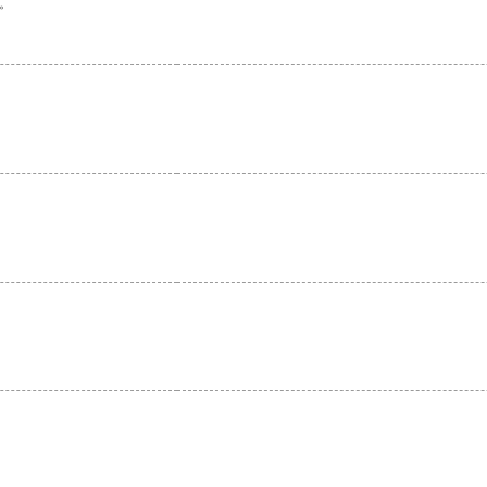
。
。
。