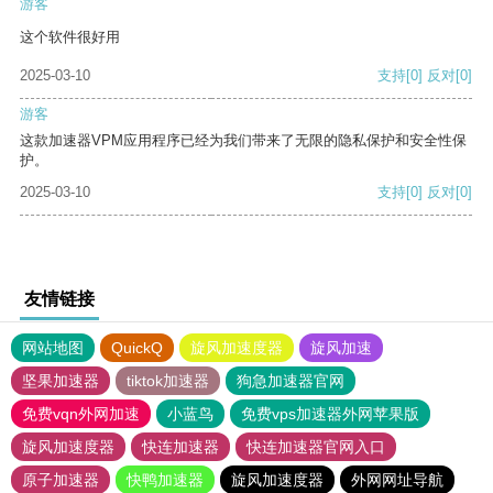
游客
这个软件很好用
2025-03-10
支持
[0]
反对
[0]
游客
这款加速器VPM应用程序已经为我们带来了无限的隐私保护和安全性保
护。
2025-03-10
支持
[0]
反对
[0]
友情链接
网站地图
QuickQ
旋风加速度器
旋风加速
坚果加速器
tiktok加速器
狗急加速器官网
免费vqn外网加速
小蓝鸟
免费vps加速器外网苹果版
旋风加速度器
快连加速器
快连加速器官网入口
原子加速器
快鸭加速器
旋风加速度器
外网网址导航