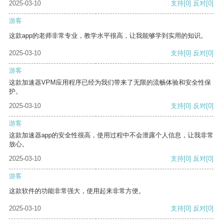
2025-03-10
支持
[0]
反对
[0]
游客
这款app的老师非常专业，教学水平很高，让我能够学到实用的知识。
2025-03-10
支持
[0]
反对
[0]
游客
这款加速器VPM应用程序已经为我们带来了无限的流畅体验和安全性保
护。
2025-03-10
支持
[0]
反对
[0]
游客
这款加速器app的安全性很高，使用过程中不会泄露个人信息，让我非常
放心。
2025-03-10
支持
[0]
反对
[0]
游客
这款软件的功能非常强大，使用起来非常方便。
2025-03-10
支持
[0]
反对
[0]