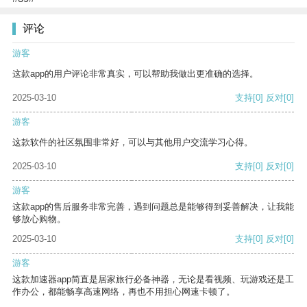
评论
游客
这款app的用户评论非常真实，可以帮助我做出更准确的选择。
2025-03-10
支持
[0]
反对
[0]
游客
这款软件的社区氛围非常好，可以与其他用户交流学习心得。
2025-03-10
支持
[0]
反对
[0]
游客
这款app的售后服务非常完善，遇到问题总是能够得到妥善解决，让我能
够放心购物。
2025-03-10
支持
[0]
反对
[0]
游客
这款加速器app简直是居家旅行必备神器，无论是看视频、玩游戏还是工
作办公，都能畅享高速网络，再也不用担心网速卡顿了。