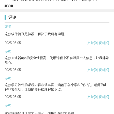
#39#
评论
游客
这款软件简直是神器，解决了我所有问题。
2025-03-05
支持
[0]
反对
[0]
游客
这款加速器app的安全性很高，使用过程中不会泄露个人信息，让我非常
放心。
2025-03-05
支持
[0]
反对
[0]
游客
这款学习软件的课程内容非常丰富，涵盖了各个学科的知识。老师的讲
解非常生动，让我能够轻松理解知识点。
2025-03-05
支持
[0]
反对
[0]
游客
这款软件的设计非常人性化，使用起来非常舒服。