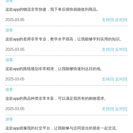
游客
这款app的物流非常快捷，我下单后很快就能收到商品。
2025-03-05
支持
[0]
反对
[0]
游客
这款app的老师非常专业，教学水平很高，让我能够学到实用的知识。
2025-03-05
支持
[0]
反对
[0]
游客
这款app的路线规划非常精准，让我能够快速到达目的地。
2025-03-05
支持
[0]
反对
[0]
游客
这款app的商品种类非常丰富，可以满足我所有的购物需求。
2025-03-05
支持
[0]
反对
[0]
游客
这款app就像我的社交平台，让我能够与志同道合的朋友一起交流。