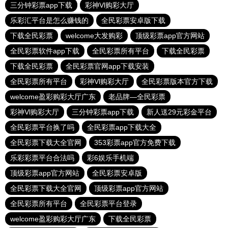
三分钟彩票app下载
彩神Vl购彩大厅
乐彩汇平台是怎么赚钱的
全民彩票安卓版下载
下载全民彩票
welcome大发购彩
顶级彩票app官方网站
全民彩票软件app下载
全民彩票所有平台
下载全民彩票
下载全民彩票
全民彩票官网app下载安装
全民彩票所有平台
彩神Vl购彩大厅
全民彩票版本官方下载
welcome盈彩购彩大厅广东
老品牌—全民彩票
彩神Vl购彩大厅
三分钟彩票app下载
新人送29元彩金平台
全民彩票平台换了吗
全民彩票app下载大全
全民彩票下载大全官网
353彩票app官方免费下载
乐彩彩票平台合法吗
彩6娱乐手机端
顶级彩票app官方网站
全民彩票安卓版
全民彩票下载大全官网
顶级彩票app官方网站
全民彩票所有平台
全民彩票平台登录
welcome盈彩购彩大厅广东
下载全民彩票