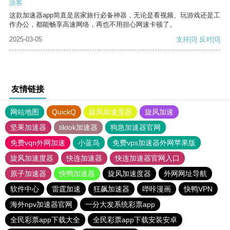
游客
这款加速器app简直是居家旅行必备神器，无论是看视频、玩游戏还是工
作办公，都能畅享高速网络，再也不用担心网速卡顿了。
2025-03-05
支持
[0]
反对
[0]
友情链接
网站地图
QuickQ
旋风加速度器
旋风加速
坚果加速器
tiktok加速器
狗急加速器官网
免费vqn外网加速
小蓝鸟
免费vps加速器外网苹果版
旋风加速度器
快连加速器
快连加速器官网入口
原子加速器
快鸭加速器
旋风加速度器
外网网址导航
软件中心
雷霆加速
狂飙加速器
哔咔漫画
快鸭VPN
海外npv加速器官网
一分大发系统彩票app
全民彩票app下载大全
全民彩票app下载安装安卓