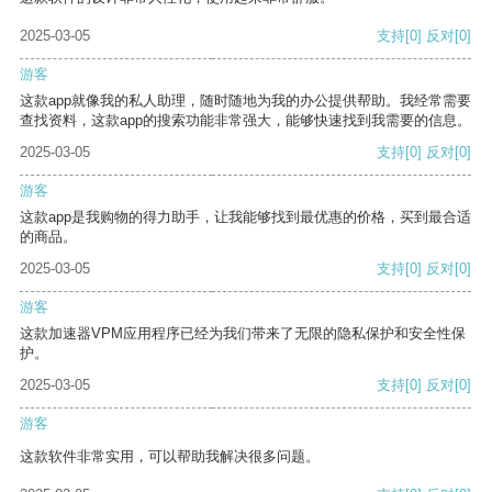
2025-03-05
支持
[0]
反对
[0]
游客
这款app就像我的私人助理，随时随地为我的办公提供帮助。我经常需要
查找资料，这款app的搜索功能非常强大，能够快速找到我需要的信息。
2025-03-05
支持
[0]
反对
[0]
游客
这款app是我购物的得力助手，让我能够找到最优惠的价格，买到最合适
的商品。
2025-03-05
支持
[0]
反对
[0]
游客
这款加速器VPM应用程序已经为我们带来了无限的隐私保护和安全性保
护。
2025-03-05
支持
[0]
反对
[0]
游客
这款软件非常实用，可以帮助我解决很多问题。