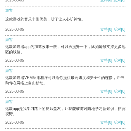
2025-03-05
支持
[0]
反对
[0]
游客
这款游戏的音乐非常优美，听了让人心旷神怡。
2025-03-05
支持
[0]
反对
[0]
游客
这款加速器app的加速效果一般，可以再提升一下，比如能够支持更多地
区的线路。
2025-03-05
支持
[0]
反对
[0]
游客
这款加速器VPM应用程序可以给你提供最高速度和安全性的连接，并帮
助你在网络上自由移动。
2025-03-05
支持
[0]
反对
[0]
游客
这款app是我学习路上的良师益友，让我能够随时随地学习新知识，拓宽
视野。
2025-03-05
支持
[0]
反对
[0]