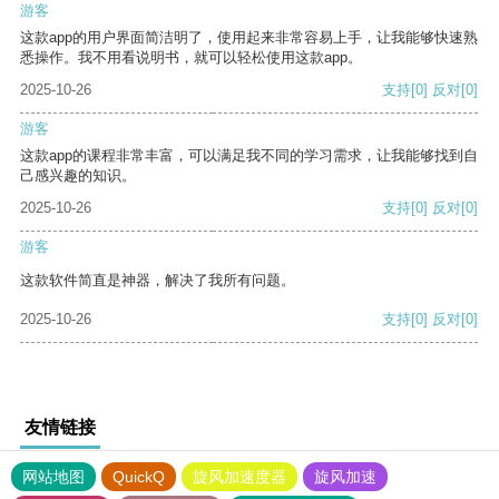
游客
这款app的用户界面简洁明了，使用起来非常容易上手，让我能够快速熟
悉操作。我不用看说明书，就可以轻松使用这款app。
2025-10-26
支持
[0]
反对
[0]
游客
这款app的课程非常丰富，可以满足我不同的学习需求，让我能够找到自
己感兴趣的知识。
2025-10-26
支持
[0]
反对
[0]
游客
这款软件简直是神器，解决了我所有问题。
2025-10-26
支持
[0]
反对
[0]
友情链接
网站地图
QuickQ
旋风加速度器
旋风加速