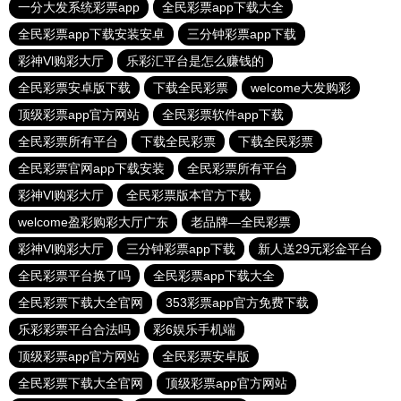
一分大发系统彩票app
全民彩票app下载大全
全民彩票app下载安装安卓
三分钟彩票app下载
彩神Vl购彩大厅
乐彩汇平台是怎么赚钱的
全民彩票安卓版下载
下载全民彩票
welcome大发购彩
顶级彩票app官方网站
全民彩票软件app下载
全民彩票所有平台
下载全民彩票
下载全民彩票
全民彩票官网app下载安装
全民彩票所有平台
彩神Vl购彩大厅
全民彩票版本官方下载
welcome盈彩购彩大厅广东
老品牌—全民彩票
彩神Vl购彩大厅
三分钟彩票app下载
新人送29元彩金平台
全民彩票平台换了吗
全民彩票app下载大全
全民彩票下载大全官网
353彩票app官方免费下载
乐彩彩票平台合法吗
彩6娱乐手机端
顶级彩票app官方网站
全民彩票安卓版
全民彩票下载大全官网
顶级彩票app官方网站