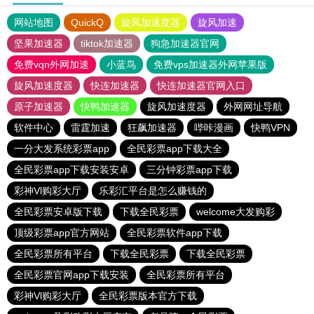
网站地图
QuickQ
旋风加速度器
旋风加速
坚果加速器
tiktok加速器
狗急加速器官网
免费vqn外网加速
小蓝鸟
免费vps加速器外网苹果版
旋风加速度器
快连加速器
快连加速器官网入口
原子加速器
快鸭加速器
旋风加速度器
外网网址导航
软件中心
雷霆加速
狂飙加速器
哔咔漫画
快鸭VPN
一分大发系统彩票app
全民彩票app下载大全
全民彩票app下载安装安卓
三分钟彩票app下载
彩神Vl购彩大厅
乐彩汇平台是怎么赚钱的
全民彩票安卓版下载
下载全民彩票
welcome大发购彩
顶级彩票app官方网站
全民彩票软件app下载
全民彩票所有平台
下载全民彩票
下载全民彩票
全民彩票官网app下载安装
全民彩票所有平台
彩神Vl购彩大厅
全民彩票版本官方下载