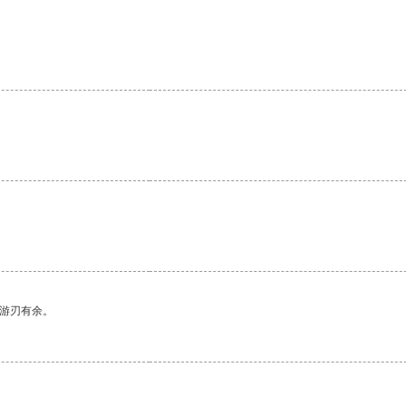
中游刃有余。
。