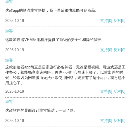
游客
这款app的物流非常快捷，我下单后很快就能收到商品。
2025-10-19
支持
[0]
反对
[0]
游客
这款加速器VPM应用程序提供了顶级的安全性和隐私保护。
2025-10-19
支持
[0]
反对
[0]
游客
这款加速器app简直是居家旅行必备神器，无论是看视频、玩游戏还是工
作办公，都能畅享高速网络，再也不用担心网速卡顿了。以前出差的时
候，经常因为网速慢而无法正常使用网络，现在有了这个app，我再也不
用担心了。
2025-10-19
支持
[0]
反对
[0]
游客
这款软件的界面设计非常简洁，一目了然。
2025-10-19
支持
[0]
反对
[0]