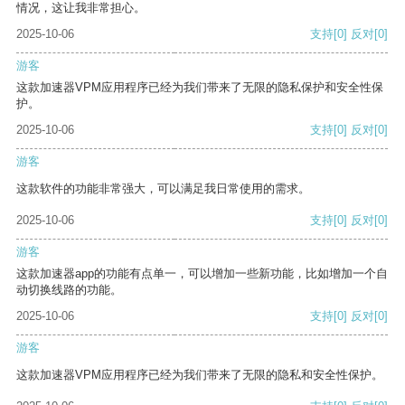
情况，这让我非常担心。
2025-10-06
支持
[0]
反对
[0]
游客
这款加速器VPM应用程序已经为我们带来了无限的隐私保护和安全性保
护。
2025-10-06
支持
[0]
反对
[0]
游客
这款软件的功能非常强大，可以满足我日常使用的需求。
2025-10-06
支持
[0]
反对
[0]
游客
这款加速器app的功能有点单一，可以增加一些新功能，比如增加一个自
动切换线路的功能。
2025-10-06
支持
[0]
反对
[0]
游客
这款加速器VPM应用程序已经为我们带来了无限的隐私和安全性保护。