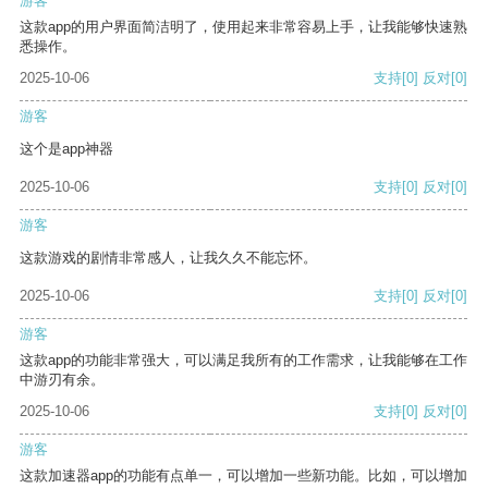
游客
这款app的用户界面简洁明了，使用起来非常容易上手，让我能够快速熟
悉操作。
2025-10-06
支持
[0]
反对
[0]
游客
这个是app神器
2025-10-06
支持
[0]
反对
[0]
游客
这款游戏的剧情非常感人，让我久久不能忘怀。
2025-10-06
支持
[0]
反对
[0]
游客
这款app的功能非常强大，可以满足我所有的工作需求，让我能够在工作
中游刃有余。
2025-10-06
支持
[0]
反对
[0]
游客
这款加速器app的功能有点单一，可以增加一些新功能。比如，可以增加