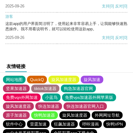
2025-09-26
支持
[0]
反对
[0]
游客
这款app的用户界面简洁明了，使用起来非常容易上手，让我能够快速熟
悉操作。我不用看说明书，就可以轻松使用这款app。
2025-09-26
支持
[0]
反对
[0]
友情链接
网站地图
QuickQ
旋风加速度器
旋风加速
坚果加速器
tiktok加速器
狗急加速器官网
免费vqn外网加速
小蓝鸟
免费vps加速器外网苹果版
旋风加速度器
快连加速器
快连加速器官网入口
原子加速器
快鸭加速器
旋风加速度器
外网网址导航
软件中心
雷霆加速
狂飙加速器
哔咔漫画
快鸭VPN