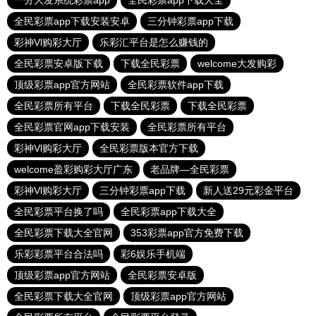
一分大发系统彩票app
全民彩票app下载大全
全民彩票app下载安装安卓
三分钟彩票app下载
彩神Vl购彩大厅
乐彩汇平台是怎么赚钱的
全民彩票安卓版下载
下载全民彩票
welcome大发购彩
顶级彩票app官方网站
全民彩票软件app下载
全民彩票所有平台
下载全民彩票
下载全民彩票
全民彩票官网app下载安装
全民彩票所有平台
彩神Vl购彩大厅
全民彩票版本官方下载
welcome盈彩购彩大厅广东
老品牌—全民彩票
彩神Vl购彩大厅
三分钟彩票app下载
新人送29元彩金平台
全民彩票平台换了吗
全民彩票app下载大全
全民彩票下载大全官网
353彩票app官方免费下载
乐彩彩票平台合法吗
彩6娱乐手机端
顶级彩票app官方网站
全民彩票安卓版
全民彩票下载大全官网
顶级彩票app官方网站