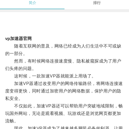
简介
排行
vp加速器官网
随着互联网的普及，网络已经成为人们生活中不可或缺
的一部分。
然而，有时候网络连接速度慢、隐私被窥探成为了用户
们头疼的问题。
这时候，一款加速VP器就能派上用场了。
加速VP器通过改变用户的网络传输路径，将网络连接速
度变得更快，同时通过加密用户的网络数据，保护用户的隐
私安全。
不仅如此，加速VP器还可以帮助用户突破地域限制，畅
玩国外网站，无论是观看视频、玩游戏还是浏览网页都更加
流畅。
因此，加速VP器成为了越来越多网民必备的利器，让用