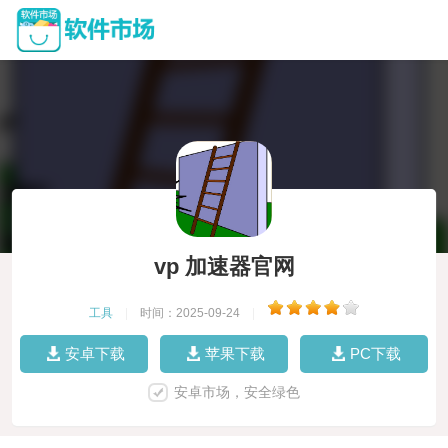
vp 加速器官网
工具
|
时间：2025-09-24
|
安卓下载
苹果下载
PC下载
安卓市场，安全绿色