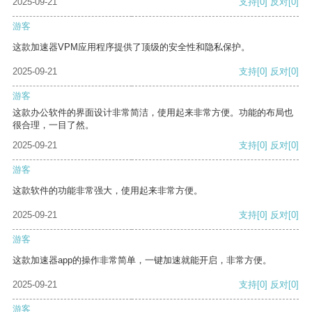
2025-09-21
支持
[0]
反对
[0]
游客
这款加速器VPM应用程序提供了顶级的安全性和隐私保护。
2025-09-21
支持
[0]
反对
[0]
游客
这款办公软件的界面设计非常简洁，使用起来非常方便。功能的布局也
很合理，一目了然。
2025-09-21
支持
[0]
反对
[0]
游客
这款软件的功能非常强大，使用起来非常方便。
2025-09-21
支持
[0]
反对
[0]
游客
这款加速器app的操作非常简单，一键加速就能开启，非常方便。
2025-09-21
支持
[0]
反对
[0]
游客