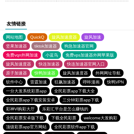
友情链接
网站地图
QuickQ
旋风加速度器
旋风加速
坚果加速器
tiktok加速器
狗急加速器官网
免费vqn外网加速
小蓝鸟
免费vps加速器外网苹果版
旋风加速度器
快连加速器
快连加速器官网入口
原子加速器
快鸭加速器
旋风加速度器
外网网址导航
软件中心
雷霆加速
狂飙加速器
哔咔漫画
快鸭VPN
一分大发系统彩票app
全民彩票app下载大全
全民彩票app下载安装安卓
三分钟彩票app下载
彩神Vl购彩大厅
乐彩汇平台是怎么赚钱的
全民彩票安卓版下载
下载全民彩票
welcome大发购彩
顶级彩票app官方网站
全民彩票软件app下载