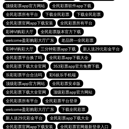
顶级彩票app官方网站
全民彩票软件app下载
全民彩票所有平台
下载全民彩票
下载全民彩票
全民彩票官网app下载安装
全民彩票所有平台
彩神Vl购彩大厅
全民彩票版本官方下载
welcome盈彩购彩大厅广东
老品牌—全民彩票
彩神Vl购彩大厅
三分钟彩票app下载
新人送29元彩金平台
全民彩票平台换了吗
全民彩票app下载大全
全民彩票下载大全官网
353彩票app官方免费下载
乐彩彩票平台合法吗
彩6娱乐手机端
顶级彩票app官方网站
全民彩票安卓版
全民彩票下载大全官网
顶级彩票app官方网站
全民彩票所有平台
全民彩票平台登录
welcome盈彩购彩大厅广东
下载全民彩票
新人送29元彩金平台
全民彩票app下载大全
全民彩票官网app下载安装
全民彩票官网最新登录入口