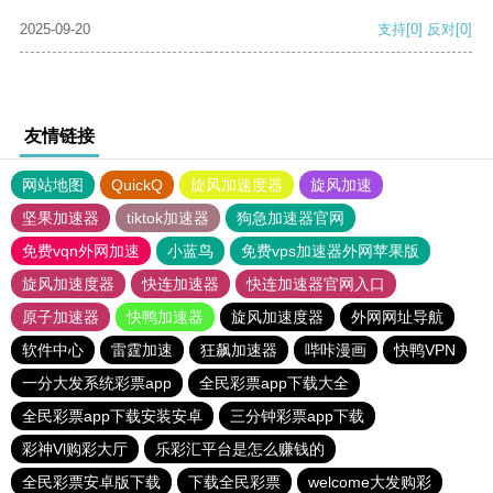
2025-09-20
支持
[0]
反对
[0]
友情链接
网站地图
QuickQ
旋风加速度器
旋风加速
坚果加速器
tiktok加速器
狗急加速器官网
免费vqn外网加速
小蓝鸟
免费vps加速器外网苹果版
旋风加速度器
快连加速器
快连加速器官网入口
原子加速器
快鸭加速器
旋风加速度器
外网网址导航
软件中心
雷霆加速
狂飙加速器
哔咔漫画
快鸭VPN
一分大发系统彩票app
全民彩票app下载大全
全民彩票app下载安装安卓
三分钟彩票app下载
彩神Vl购彩大厅
乐彩汇平台是怎么赚钱的
全民彩票安卓版下载
下载全民彩票
welcome大发购彩