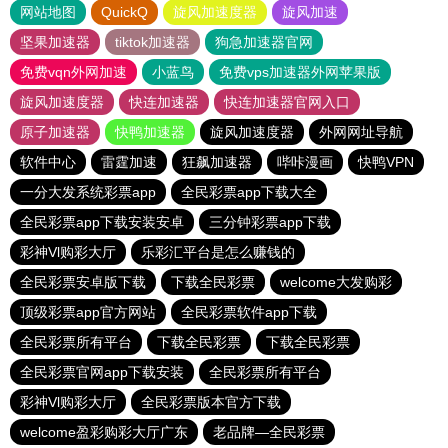
网站地图
QuickQ
旋风加速度器
旋风加速
坚果加速器
tiktok加速器
狗急加速器官网
免费vqn外网加速
小蓝鸟
免费vps加速器外网苹果版
旋风加速度器
快连加速器
快连加速器官网入口
原子加速器
快鸭加速器
旋风加速度器
外网网址导航
软件中心
雷霆加速
狂飙加速器
哔咔漫画
快鸭VPN
一分大发系统彩票app
全民彩票app下载大全
全民彩票app下载安装安卓
三分钟彩票app下载
彩神Vl购彩大厅
乐彩汇平台是怎么赚钱的
全民彩票安卓版下载
下载全民彩票
welcome大发购彩
顶级彩票app官方网站
全民彩票软件app下载
全民彩票所有平台
下载全民彩票
下载全民彩票
全民彩票官网app下载安装
全民彩票所有平台
彩神Vl购彩大厅
全民彩票版本官方下载
welcome盈彩购彩大厅广东
老品牌—全民彩票