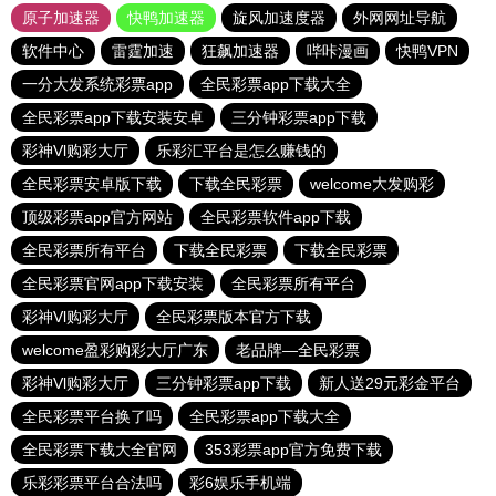
原子加速器
快鸭加速器
旋风加速度器
外网网址导航
软件中心
雷霆加速
狂飙加速器
哔咔漫画
快鸭VPN
一分大发系统彩票app
全民彩票app下载大全
全民彩票app下载安装安卓
三分钟彩票app下载
彩神Vl购彩大厅
乐彩汇平台是怎么赚钱的
全民彩票安卓版下载
下载全民彩票
welcome大发购彩
顶级彩票app官方网站
全民彩票软件app下载
全民彩票所有平台
下载全民彩票
下载全民彩票
全民彩票官网app下载安装
全民彩票所有平台
彩神Vl购彩大厅
全民彩票版本官方下载
welcome盈彩购彩大厅广东
老品牌—全民彩票
彩神Vl购彩大厅
三分钟彩票app下载
新人送29元彩金平台
全民彩票平台换了吗
全民彩票app下载大全
全民彩票下载大全官网
353彩票app官方免费下载
乐彩彩票平台合法吗
彩6娱乐手机端