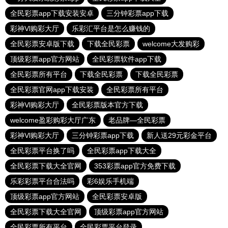
全民彩票app下载安装安卓
三分钟彩票app下载
彩神Vl购彩大厅
乐彩汇平台是怎么赚钱的
全民彩票安卓版下载
下载全民彩票
welcome大发购彩
顶级彩票app官方网站
全民彩票软件app下载
全民彩票所有平台
下载全民彩票
下载全民彩票
全民彩票官网app下载安装
全民彩票所有平台
彩神Vl购彩大厅
全民彩票版本官方下载
welcome盈彩购彩大厅广东
老品牌—全民彩票
彩神Vl购彩大厅
三分钟彩票app下载
新人送29元彩金平台
全民彩票平台换了吗
全民彩票app下载大全
全民彩票下载大全官网
353彩票app官方免费下载
乐彩彩票平台合法吗
彩6娱乐手机端
顶级彩票app官方网站
全民彩票安卓版
全民彩票下载大全官网
顶级彩票app官方网站
全民彩票所有平台
全民彩票平台登录