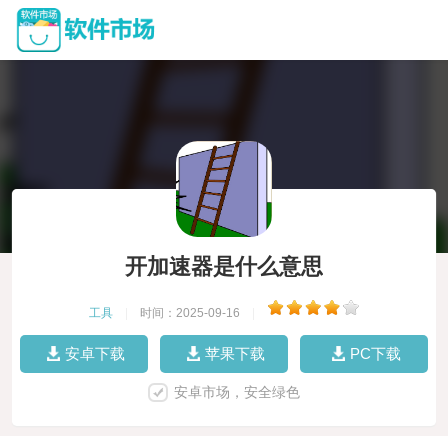
开加速器是什么意思
工具
|
时间：2025-09-16
|
安卓下载
苹果下载
PC下载
安卓市场，安全绿色