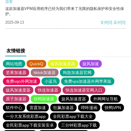
游客
这款加速器VPM应用程序已经为我们带来了无限的隐私保护和安全性保
护。
2025-09-13
支持
[0]
反对
[0]
友情链接
网站地图
QuickQ
旋风加速度器
旋风加速
坚果加速器
tiktok加速器
狗急加速器官网
免费vqn外网加速
小蓝鸟
免费vps加速器外网苹果版
旋风加速度器
快连加速器
快连加速器官网入口
原子加速器
快鸭加速器
旋风加速度器
外网网址导航
软件中心
雷霆加速
狂飙加速器
哔咔漫画
快鸭VPN
一分大发系统彩票app
全民彩票app下载大全
全民彩票app下载安装安卓
三分钟彩票app下载