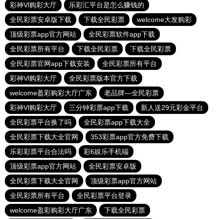
彩神Vl购彩大厅
乐彩汇平台是怎么赚钱的
全民彩票安卓版下载
下载全民彩票
welcome大发购彩
顶级彩票app官方网站
全民彩票软件app下载
全民彩票所有平台
下载全民彩票
下载全民彩票
全民彩票官网app下载安装
全民彩票所有平台
彩神Vl购彩大厅
全民彩票版本官方下载
welcome盈彩购彩大厅广东
老品牌—全民彩票
彩神Vl购彩大厅
三分钟彩票app下载
新人送29元彩金平台
全民彩票平台换了吗
全民彩票app下载大全
全民彩票下载大全官网
353彩票app官方免费下载
乐彩彩票平台合法吗
彩6娱乐手机端
顶级彩票app官方网站
全民彩票安卓版
全民彩票下载大全官网
顶级彩票app官方网站
全民彩票所有平台
全民彩票平台登录
welcome盈彩购彩大厅广东
下载全民彩票