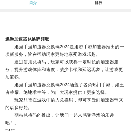
简介
排行
迅游加速器兑换码领取
迅游手游加速器兑换码2024是迅游手游加速器推出的一
项新服务，旨在帮助玩家更好地享受游戏乐趣。
通过使用兑换码，玩家可以获得一定时长的加速器服
务，提升游戏体验和速度，减少卡顿和延迟现象，让游戏更
加流畅。
迅游手游加速器兑换码2024涵盖了各类热门手游，如王
者荣耀、绝地求生等，为广大玩家提供了更多选择。
玩家只需在游戏中输入兑换码，即可享受到加速器带来
的诸多好处。
期待兑换码的推出，让我们一起来感受游戏的乐趣
吧！。
#37#