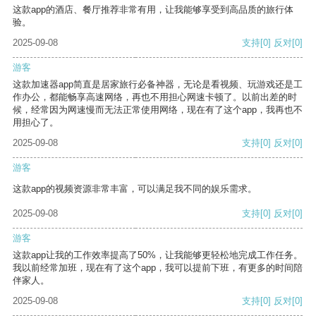
这款app的酒店、餐厅推荐非常有用，让我能够享受到高品质的旅行体
验。
2025-09-08
支持
[0]
反对
[0]
游客
这款加速器app简直是居家旅行必备神器，无论是看视频、玩游戏还是工
作办公，都能畅享高速网络，再也不用担心网速卡顿了。以前出差的时
候，经常因为网速慢而无法正常使用网络，现在有了这个app，我再也不
用担心了。
2025-09-08
支持
[0]
反对
[0]
游客
这款app的视频资源非常丰富，可以满足我不同的娱乐需求。
2025-09-08
支持
[0]
反对
[0]
游客
这款app让我的工作效率提高了50%，让我能够更轻松地完成工作任务。
我以前经常加班，现在有了这个app，我可以提前下班，有更多的时间陪
伴家人。
2025-09-08
支持
[0]
反对
[0]