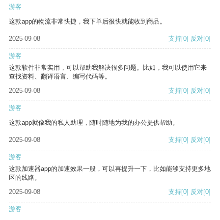
游客
这款app的物流非常快捷，我下单后很快就能收到商品。
2025-09-08
支持
[0]
反对
[0]
游客
这款软件非常实用，可以帮助我解决很多问题。比如，我可以使用它来
查找资料、翻译语言、编写代码等。
2025-09-08
支持
[0]
反对
[0]
游客
这款app就像我的私人助理，随时随地为我的办公提供帮助。
2025-09-08
支持
[0]
反对
[0]
游客
这款加速器app的加速效果一般，可以再提升一下，比如能够支持更多地
区的线路。
2025-09-08
支持
[0]
反对
[0]
游客