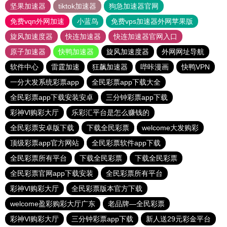
坚果加速器
tiktok加速器
狗急加速器官网
免费vqn外网加速
小蓝鸟
免费vps加速器外网苹果版
旋风加速度器
快连加速器
快连加速器官网入口
原子加速器
快鸭加速器
旋风加速度器
外网网址导航
软件中心
雷霆加速
狂飙加速器
哔咔漫画
快鸭VPN
一分大发系统彩票app
全民彩票app下载大全
全民彩票app下载安装安卓
三分钟彩票app下载
彩神Vl购彩大厅
乐彩汇平台是怎么赚钱的
全民彩票安卓版下载
下载全民彩票
welcome大发购彩
顶级彩票app官方网站
全民彩票软件app下载
全民彩票所有平台
下载全民彩票
下载全民彩票
全民彩票官网app下载安装
全民彩票所有平台
彩神Vl购彩大厅
全民彩票版本官方下载
welcome盈彩购彩大厅广东
老品牌—全民彩票
彩神Vl购彩大厅
三分钟彩票app下载
新人送29元彩金平台