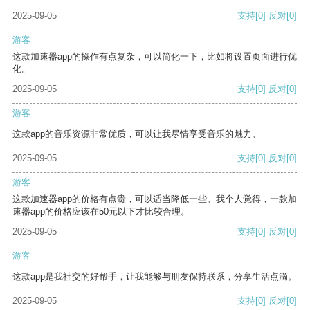
2025-09-05
支持
[0]
反对
[0]
游客
这款加速器app的操作有点复杂，可以简化一下，比如将设置页面进行优
化。
2025-09-05
支持
[0]
反对
[0]
游客
这款app的音乐资源非常优质，可以让我尽情享受音乐的魅力。
2025-09-05
支持
[0]
反对
[0]
游客
这款加速器app的价格有点贵，可以适当降低一些。我个人觉得，一款加
速器app的价格应该在50元以下才比较合理。
2025-09-05
支持
[0]
反对
[0]
游客
这款app是我社交的好帮手，让我能够与朋友保持联系，分享生活点滴。
2025-09-05
支持
[0]
反对
[0]