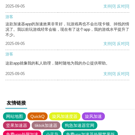
2025-09-05
支持
[0]
反对
[0]
游客
这款加速器app的加速效果非常好，玩游戏再也不会出现卡顿、掉线的情
况了。我以前玩游戏经常会输，现在有了这个app，我的游戏水平提升了
不少。
2025-09-05
支持
[0]
反对
[0]
游客
这款app就像我的私人助理，随时随地为我的办公提供帮助。
2025-09-05
支持
[0]
反对
[0]
友情链接
网站地图
QuickQ
旋风加速度器
旋风加速
坚果加速器
tiktok加速器
狗急加速器官网
免费vqn外网加速
小蓝鸟
免费vps加速器外网苹果版