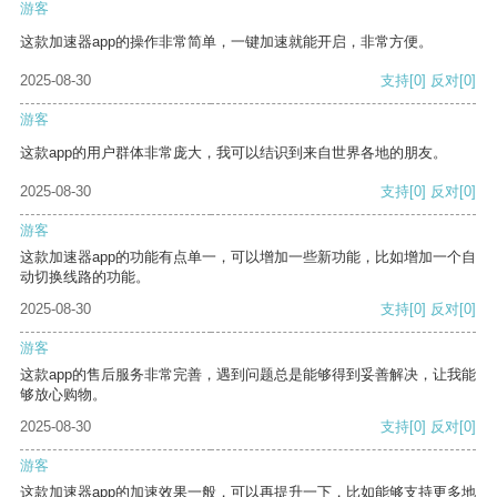
游客
这款加速器app的操作非常简单，一键加速就能开启，非常方便。
2025-08-30
支持
[0]
反对
[0]
游客
这款app的用户群体非常庞大，我可以结识到来自世界各地的朋友。
2025-08-30
支持
[0]
反对
[0]
游客
这款加速器app的功能有点单一，可以增加一些新功能，比如增加一个自
动切换线路的功能。
2025-08-30
支持
[0]
反对
[0]
游客
这款app的售后服务非常完善，遇到问题总是能够得到妥善解决，让我能
够放心购物。
2025-08-30
支持
[0]
反对
[0]
游客
这款加速器app的加速效果一般，可以再提升一下，比如能够支持更多地