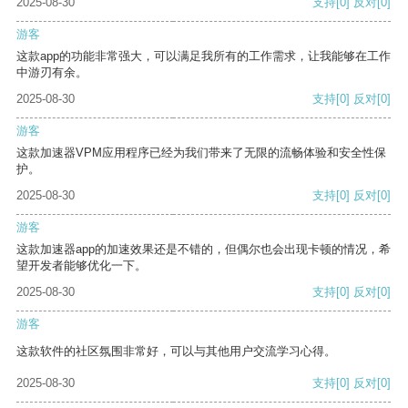
2025-08-30
支持
[0]
反对
[0]
游客
这款app的功能非常强大，可以满足我所有的工作需求，让我能够在工作
中游刃有余。
2025-08-30
支持
[0]
反对
[0]
游客
这款加速器VPM应用程序已经为我们带来了无限的流畅体验和安全性保
护。
2025-08-30
支持
[0]
反对
[0]
游客
这款加速器app的加速效果还是不错的，但偶尔也会出现卡顿的情况，希
望开发者能够优化一下。
2025-08-30
支持
[0]
反对
[0]
游客
这款软件的社区氛围非常好，可以与其他用户交流学习心得。
2025-08-30
支持
[0]
反对
[0]