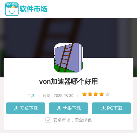
von加速器哪个好用
工具
|
时间：2025-08-30
|
安卓下载
苹果下载
PC下载
安卓市场，安全绿色