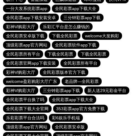
一分大发系统彩票app
全民彩票app下载大全
全民彩票app下载安装安卓
三分钟彩票app下载
彩神Vl购彩大厅
乐彩汇平台是怎么赚钱的
全民彩票安卓版下载
下载全民彩票
welcome大发购彩
顶级彩票app官方网站
全民彩票软件app下载
全民彩票所有平台
下载全民彩票
下载全民彩票
全民彩票官网app下载安装
全民彩票所有平台
彩神Vl购彩大厅
全民彩票版本官方下载
welcome盈彩购彩大厅广东
老品牌—全民彩票
彩神Vl购彩大厅
三分钟彩票app下载
新人送29元彩金平台
全民彩票平台换了吗
全民彩票app下载大全
全民彩票下载大全官网
353彩票app官方免费下载
乐彩彩票平台合法吗
彩6娱乐手机端
顶级彩票app官方网站
全民彩票安卓版