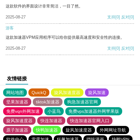
这款软件的界面设计非常简洁，一目了然。
2025-08-27
支持
[0]
反对
[0]
游客
这款加速器VPM应用程序可以给你提供最高速度和安全性的连接。
2025-08-27
支持
[0]
反对
[0]
友情链接
网站地图
QuickQ
旋风加速度器
旋风加速
坚果加速器
tiktok加速器
狗急加速器官网
免费vqn外网加速
小蓝鸟
免费vps加速器外网苹果版
旋风加速度器
快连加速器
快连加速器官网入口
原子加速器
快鸭加速器
旋风加速度器
外网网址导航
软件中心
雷霆加速
狂飙加速器
哔咔漫画
快鸭VPN