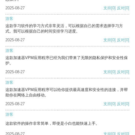
2025-08-27
支持
[0]
反对
[0]
游客
这款学习软件的学习方式非常灵活，可以根据自己的需求选择学习方
式。我可以根据自己的时间安排学习进度。
2025-08-27
支持
[0]
反对
[0]
游客
这款加速器VPM应用程序已经为我们带来了无限的隐私保护和安全性保
护。
2025-08-27
支持
[0]
反对
[0]
游客
这款加速器VPM应用程序可以给你提供最高速度和安全性的连接，并帮
助你在网络上自由移动。
2025-08-27
支持
[0]
反对
[0]
游客
这款软件的操作非常简单，即使是小白也能快速上手。
2025-08-27
支持
[0]
反对
[0]