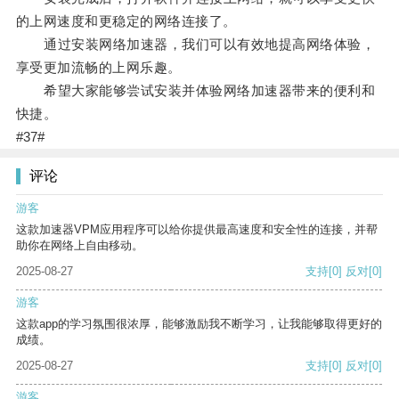
的上网速度和更稳定的网络连接了。
通过安装网络加速器，我们可以有效地提高网络体验，
享受更加流畅的上网乐趣。
希望大家能够尝试安装并体验网络加速器带来的便利和
快捷。
#37#
评论
游客
这款加速器VPM应用程序可以给你提供最高速度和安全性的连接，并帮
助你在网络上自由移动。
2025-08-27
支持
[0]
反对
[0]
游客
这款app的学习氛围很浓厚，能够激励我不断学习，让我能够取得更好的
成绩。
2025-08-27
支持
[0]
反对
[0]
游客