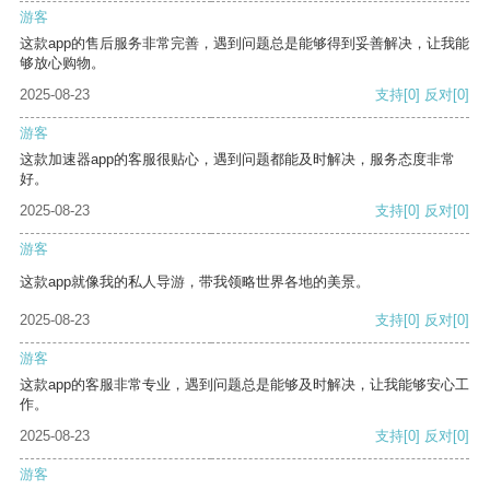
游客
这款app的售后服务非常完善，遇到问题总是能够得到妥善解决，让我能
够放心购物。
2025-08-23
支持
[0]
反对
[0]
游客
这款加速器app的客服很贴心，遇到问题都能及时解决，服务态度非常
好。
2025-08-23
支持
[0]
反对
[0]
游客
这款app就像我的私人导游，带我领略世界各地的美景。
2025-08-23
支持
[0]
反对
[0]
游客
这款app的客服非常专业，遇到问题总是能够及时解决，让我能够安心工
作。
2025-08-23
支持
[0]
反对
[0]
游客