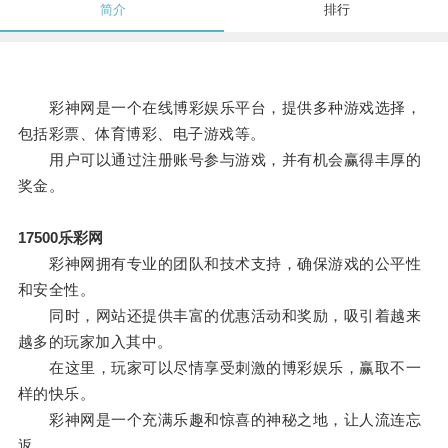
简介
排行
彩神网是一个在线博彩娱乐平台，提供多种游戏选择，
包括彩票、体育博彩、电子游戏等。
用户可以通过注册账号参与游戏，并有机会赢得丰厚的
奖金。
17500乐彩网
彩神网拥有专业的团队和技术支持，确保游戏的公平性
和安全性。
同时，网站还提供丰富的优惠活动和奖励，吸引着越来
越多的玩家加入其中。
在这里，玩家可以尽情享受刺激的博彩娱乐，赢取不一
样的快乐。
彩神网是一个充满乐趣和惊喜的神秘之地，让人流连忘
返。