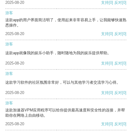
2025-08-20
支持
[0]
反对
[0]
游客
这款app的用户界面简洁明了，使用起来非常容易上手，让我能够快速熟
悉操作。
2025-08-20
支持
[0]
反对
[0]
游客
这款app就像我的娱乐小助手，随时随地为我的娱乐提供帮助。
2025-08-20
支持
[0]
反对
[0]
游客
这款学习软件的社区氛围非常好，可以与其他学习者交流学习心得。
2025-08-20
支持
[0]
反对
[0]
游客
这款加速器VPM应用程序可以给你提供最高速度和安全性的连接，并帮
助你在网络上自由移动。
2025-08-20
支持
[0]
反对
[0]