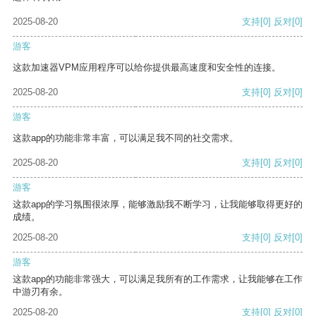
2025-08-20
支持
[0]
反对
[0]
游客
这款加速器VPM应用程序可以给你提供最高速度和安全性的连接。
2025-08-20
支持
[0]
反对
[0]
游客
这款app的功能非常丰富，可以满足我不同的社交需求。
2025-08-20
支持
[0]
反对
[0]
游客
这款app的学习氛围很浓厚，能够激励我不断学习，让我能够取得更好的
成绩。
2025-08-20
支持
[0]
反对
[0]
游客
这款app的功能非常强大，可以满足我所有的工作需求，让我能够在工作
中游刃有余。
2025-08-20
支持
[0]
反对
[0]