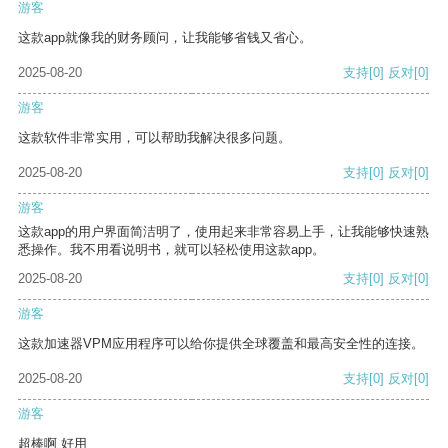
游客
这款app就像我的财务顾问，让我能够省钱又省心。
2025-08-20
支持
[0]
反对
[0]
游客
这款软件非常实用，可以帮助我解决很多问题。
2025-08-20
支持
[0]
反对
[0]
游客
这款app的用户界面简洁明了，使用起来非常容易上手，让我能够快速熟
悉操作。我不用看说明书，就可以轻松使用这款app。
2025-08-20
支持
[0]
反对
[0]
游客
这款加速器VPM应用程序可以给你提供全球覆盖和最高安全性的连接。
2025-08-20
支持
[0]
反对
[0]
游客
超棒啊 好用