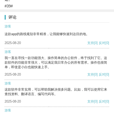
#39#
评论
游客
这款app的路线规划非常精准，让我能够快速到达目的地。
2025-08-20
支持
[0]
反对
[0]
游客
我一直在寻找一款功能强大、操作简单的办公软件，终于找到了它。这
款软件的功能非常强大，可以满足我日常办公的所有需求。操作也很简
单，即使是小白也能快速上手。
2025-08-20
支持
[0]
反对
[0]
游客
这款软件非常实用，可以帮助我解决很多问题。比如，我可以使用它来
查找资料、翻译语言、编写代码等。
2025-08-20
支持
[0]
反对
[0]
游客