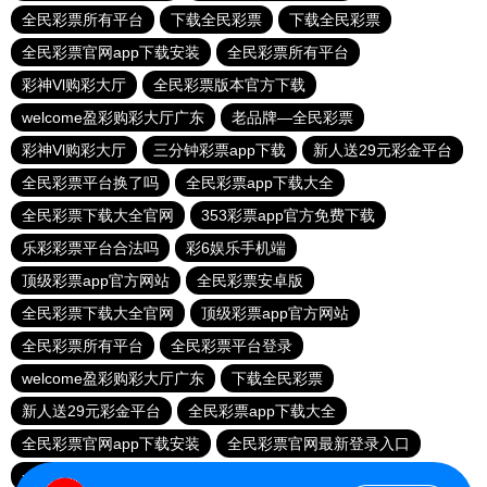
全民彩票所有平台
下载全民彩票
下载全民彩票
全民彩票官网app下载安装
全民彩票所有平台
彩神Vl购彩大厅
全民彩票版本官方下载
welcome盈彩购彩大厅广东
老品牌—全民彩票
彩神Vl购彩大厅
三分钟彩票app下载
新人送29元彩金平台
全民彩票平台换了吗
全民彩票app下载大全
全民彩票下载大全官网
353彩票app官方免费下载
乐彩彩票平台合法吗
彩6娱乐手机端
顶级彩票app官方网站
全民彩票安卓版
全民彩票下载大全官网
顶级彩票app官方网站
全民彩票所有平台
全民彩票平台登录
welcome盈彩购彩大厅广东
下载全民彩票
新人送29元彩金平台
全民彩票app下载大全
全民彩票官网app下载安装
全民彩票官网最新登录入口
一分大发系统彩票app