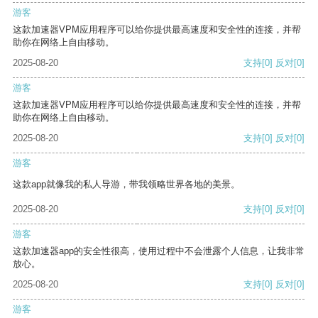
游客
这款加速器VPM应用程序可以给你提供最高速度和安全性的连接，并帮
助你在网络上自由移动。
2025-08-20
支持
[0]
反对
[0]
游客
这款加速器VPM应用程序可以给你提供最高速度和安全性的连接，并帮
助你在网络上自由移动。
2025-08-20
支持
[0]
反对
[0]
游客
这款app就像我的私人导游，带我领略世界各地的美景。
2025-08-20
支持
[0]
反对
[0]
游客
这款加速器app的安全性很高，使用过程中不会泄露个人信息，让我非常
放心。
2025-08-20
支持
[0]
反对
[0]
游客