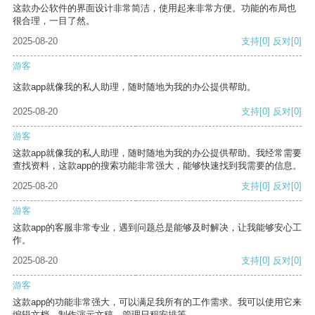
这款办公软件的界面设计非常简洁，使用起来非常方便。功能的布局也
很合理，一目了然。
2025-08-20
支持
[0]
反对
[0]
游客
这款app就像我的私人助理，随时随地为我的办公提供帮助。
2025-08-20
支持
[0]
反对
[0]
游客
这款app就像我的私人助理，随时随地为我的办公提供帮助。我经常需要
查找资料，这款app的搜索功能非常强大，能够快速找到我需要的信息。
2025-08-20
支持
[0]
反对
[0]
游客
这款app的客服非常专业，遇到问题总是能够及时解决，让我能够安心工
作。
2025-08-20
支持
[0]
反对
[0]
游客
这款app的功能非常强大，可以满足我所有的工作需求。我可以使用它来
编辑文档、制作演示文稿、管理日程安排等。