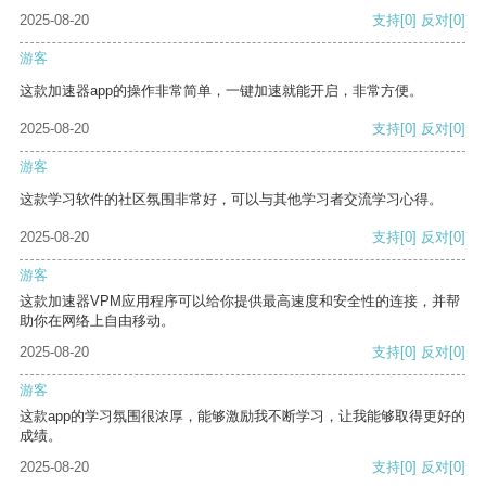
2025-08-20
支持
[0]
反对
[0]
游客
这款加速器app的操作非常简单，一键加速就能开启，非常方便。
2025-08-20
支持
[0]
反对
[0]
游客
这款学习软件的社区氛围非常好，可以与其他学习者交流学习心得。
2025-08-20
支持
[0]
反对
[0]
游客
这款加速器VPM应用程序可以给你提供最高速度和安全性的连接，并帮
助你在网络上自由移动。
2025-08-20
支持
[0]
反对
[0]
游客
这款app的学习氛围很浓厚，能够激励我不断学习，让我能够取得更好的
成绩。
2025-08-20
支持
[0]
反对
[0]