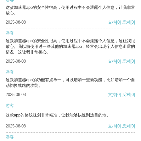
这款加速器app的安全性很高，使用过程中不会泄露个人信息，让我非常
放心。
2025-08-08
支持
[0]
反对
[0]
游客
这款加速器app的安全性很高，使用过程中不会泄露个人信息，这让我很
放心。我以前使用过一些其他的加速器app，经常会出现个人信息泄露的
情况，这让我非常担心。
2025-08-08
支持
[0]
反对
[0]
游客
这款加速器app的功能有点单一，可以增加一些新功能，比如增加一个自
动切换线路的功能。
2025-08-08
支持
[0]
反对
[0]
游客
这款app的路线规划非常精准，让我能够快速到达目的地。
2025-08-08
支持
[0]
反对
[0]
游客