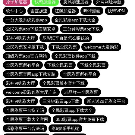
原子加速器
快鸭加速器
旋风加速度器
外网网址导航
软件中心
雷霆加速
狂飙加速器
哔咔漫画
快鸭VPN
一分大发系统彩票app
全民彩票app下载大全
全民彩票app下载安装安卓
三分钟彩票app下载
彩神Vl购彩大厅
乐彩汇平台是怎么赚钱的
全民彩票安卓版下载
下载全民彩票
welcome大发购彩
顶级彩票app官方网站
全民彩票软件app下载
全民彩票所有平台
下载全民彩票
下载全民彩票
全民彩票官网app下载安装
全民彩票所有平台
彩神Vl购彩大厅
全民彩票版本官方下载
welcome盈彩购彩大厅广东
老品牌—全民彩票
彩神Vl购彩大厅
三分钟彩票app下载
新人送29元彩金平台
全民彩票平台换了吗
全民彩票app下载大全
全民彩票下载大全官网
353彩票app官方免费下载
乐彩彩票平台合法吗
彩6娱乐手机端