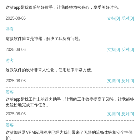
这款app是我娱乐的好帮手，让我能够放松身心，享受美好时光。
2025-08-06
支持
[0]
反对
[0]
游客
这款软件简直是神器，解决了我所有问题。
2025-08-06
支持
[0]
反对
[0]
游客
这款软件的设计非常人性化，使用起来非常方便。
2025-08-06
支持
[0]
反对
[0]
游客
这款app是我工作上的得力助手，让我的工作效率提高了50%，让我能够
更轻松地完成工作任务。
2025-08-06
支持
[0]
反对
[0]
游客
这款加速器VPM应用程序已经为我们带来了无限的流畅体验和安全性保
护。