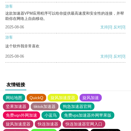
游客
这款加速器VPM应用程序可以给你提供最高速度和安全性的连接，并帮
助你在网络上自由移动。
2025-08-06
支持
[0]
反对
[0]
游客
这个软件我非常喜欢
2025-08-06
支持
[0]
反对
[0]
友情链接
网站地图
QuickQ
旋风加速度器
旋风加速
坚果加速器
tiktok加速器
狗急加速器官网
免费vqn外网加速
小蓝鸟
免费vps加速器外网苹果版
旋风加速度器
快连加速器
快连加速器官网入口