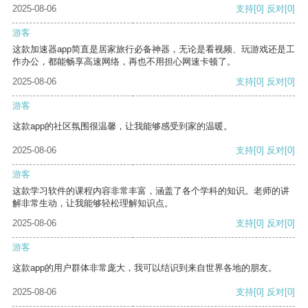
2025-08-06
支持
[0]
反对
[0]
游客
这款加速器app简直是居家旅行必备神器，无论是看视频、玩游戏还是工
作办公，都能畅享高速网络，再也不用担心网速卡顿了。
2025-08-06
支持
[0]
反对
[0]
游客
这款app的社区氛围很温馨，让我能够感受到家的温暖。
2025-08-06
支持
[0]
反对
[0]
游客
这款学习软件的课程内容非常丰富，涵盖了各个学科的知识。老师的讲
解非常生动，让我能够轻松理解知识点。
2025-08-06
支持
[0]
反对
[0]
游客
这款app的用户群体非常庞大，我可以结识到来自世界各地的朋友。
2025-08-06
支持
[0]
反对
[0]