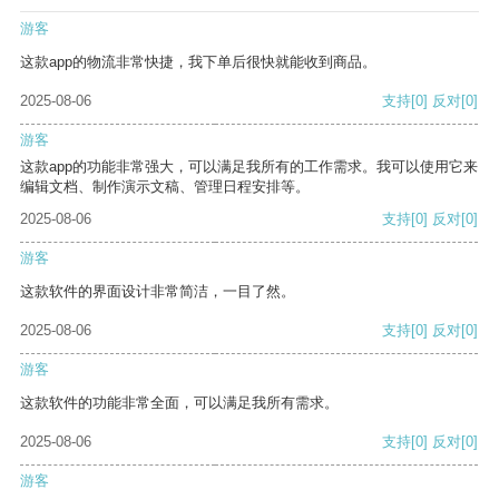
游客
这款app的物流非常快捷，我下单后很快就能收到商品。
2025-08-06
支持
[0]
反对
[0]
游客
这款app的功能非常强大，可以满足我所有的工作需求。我可以使用它来
编辑文档、制作演示文稿、管理日程安排等。
2025-08-06
支持
[0]
反对
[0]
游客
这款软件的界面设计非常简洁，一目了然。
2025-08-06
支持
[0]
反对
[0]
游客
这款软件的功能非常全面，可以满足我所有需求。
2025-08-06
支持
[0]
反对
[0]
游客